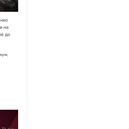
енко
и на
ле до
слуги
,