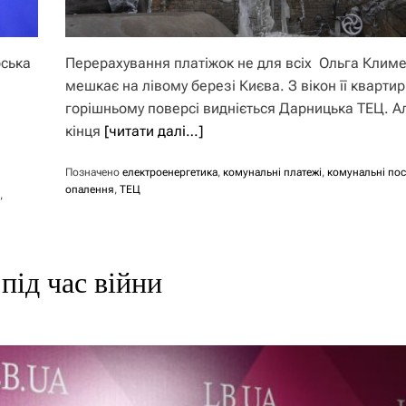
рська
Перерахування платіжок не для всіх Ольга Клим
мешкає на лівому березі Києва. З вікон її квартир
горішньому поверсі видніється Дарницька ТЕЦ. А
кінця
[читати далі…]
Позначено
електроенергетика
,
комунальні платежі
,
комунальні по
опалення
,
ТЕЦ
,
під час війни