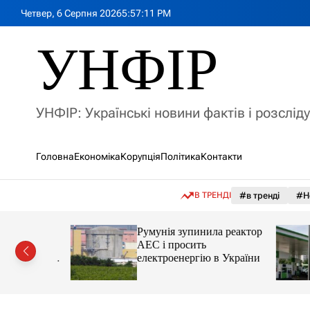
П
Четвер, 6 Серпня 2026
5
:
57
:
13
PM
е
р
УНФІР
е
й
т
и
УНФІР: Українські новини фактів і розслід
д
о
в
Головна
Економіка
Корупція
Політика
Контакти
м
і
с
В ТРЕНДІ
#в тренді
#Н
т
у
лія
Румунія зупинила реактор
яснила
АЕС і просить
орту цін і
електроенергію в України