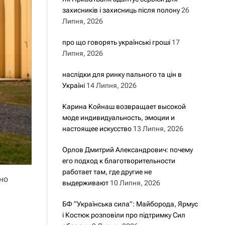
захисників і захисниць після полону
26
Липня, 2026
про що говорять українські гроші
17
Липня, 2026
наслідки для ринку пального та цін в
Україні
14 Липня, 2026
Карина Койнаш возвращает высокой
моде индивидуальность, эмоции и
настоящее искусство
13 Липня, 2026
Орлов Дмитрий Александрович: почему
его подход к благотворительности
работает там, где другие не
чно
выдерживают
10 Липня, 2026
БФ “Українська сила”: Майборода, Ярмус
і Костюк розповіли про підтримку Сил