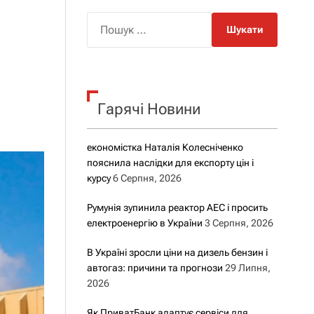
о
р
П
о
о
в
о
ш
г
у
о
р
к
е
Гарячі Новини
:
ж
и
м
у
економістка Наталія Колесніченко
пояснила наслідки для експорту цін і
курсу
6 Серпня, 2026
Румунія зупинила реактор АЕС і просить
електроенергію в України
3 Серпня, 2026
В Україні зросли ціни на дизель бензин і
автогаз: причини та прогнози
29 Липня,
2026
Як ПриватБанк адаптує сервіси для