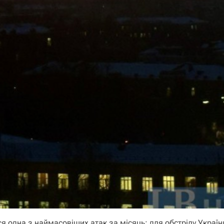
я одна з наймасовіших атак за місяць: для обстрілу Україн