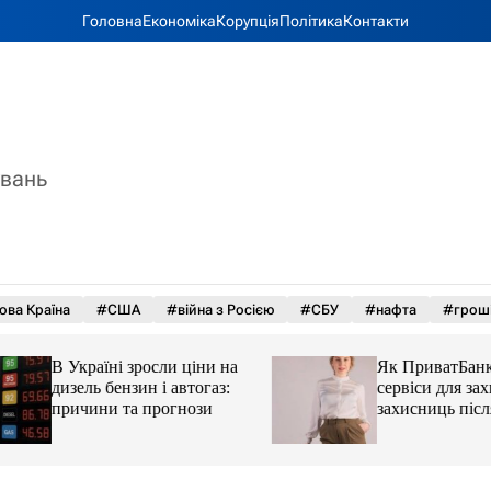
Головна
Економіка
Корупція
Політика
Контакти
увань
ова Країна
#США
#війна з Росією
#СБУ
#нафта
#грош
В Україні зросли ціни на
Як ПриватБанк а
дизель бензин і автогаз:
сервіси для захисн
причини та прогнози
захисниць після 