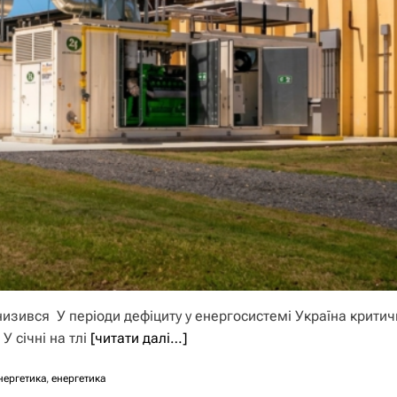
низився У періоди дефіциту у енергосистемі Україна крити
У січні на тлі
[читати далі…]
нергетика
,
енергетика