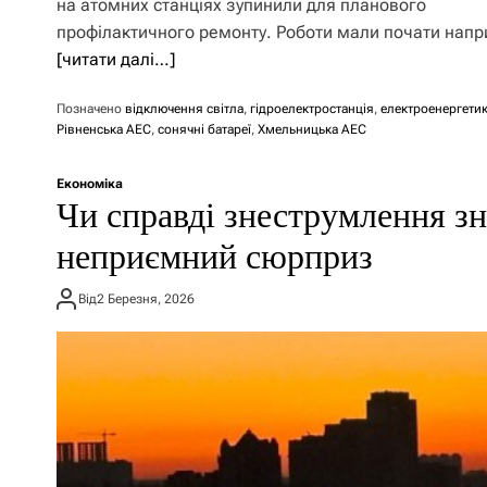
на атомних станціях зупинили для планового
профілактичного ремонту. Роботи мали почати напри
[читати далі…]
Позначено
відключення світла
,
гідроелектростанція
,
електроенергети
Рівненська АЕС
,
сонячні батареї
,
Хмельницька АЕС
Економіка
Чи справді знеструмлення зн
неприємний сюрприз
Від
2 Березня, 2026