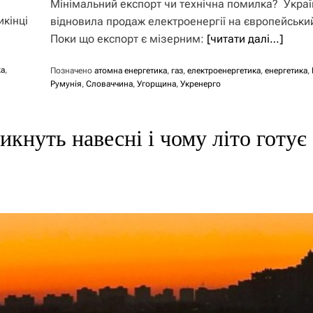
Мінімальний експорт чи технічна помилка? Украї
кінці
відновила продаж електроенергії на європейськи
Поки що експорт є мізерним:
[читати далі…]
ка
,
Позначено
атомна енергетика
,
газ
,
електроенергетика
,
енергетика
,
Румунія
,
Словаччина
,
Угорщина
,
Укренерго
икнуть навесні і чому літо готує