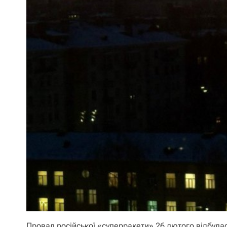
Провал російської «суперракети» 26 лютого відбулас