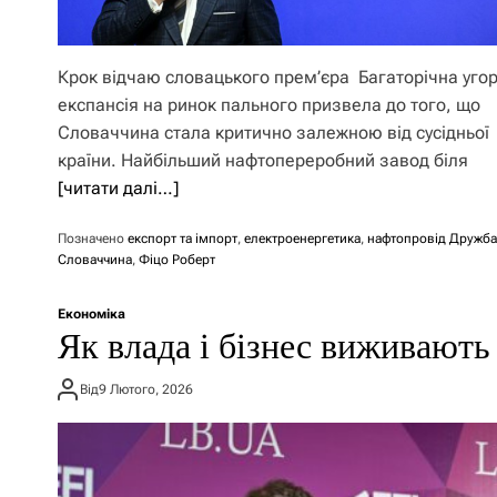
Крок відчаю словацького прем’єра Багаторічна уго
експансія на ринок пального призвела до того, що
Словаччина стала критично залежною від сусідньої
країни. Найбільший нафтопереробний завод біля
[читати далі…]
Позначено
експорт та імпорт
,
електроенергетика
,
нафтопровід Дружба
Словаччина
,
Фіцо Роберт
Економіка
Як влада і бізнес виживають 
Від
9 Лютого, 2026