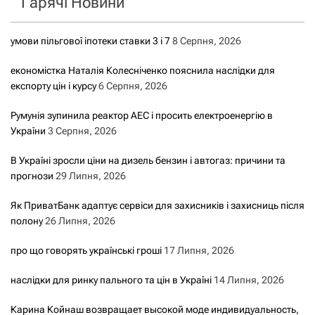
Гарячі Новини
:
і
умови пільгової іпотеки ставки 3 і 7
8 Серпня, 2026
я
економістка Наталія Колесніченко пояснила наслідки для
з
експорту цін і курсу
6 Серпня, 2026
а
Румунія зупинила реактор АЕС і просить електроенергію в
України
3 Серпня, 2026
з
В Україні зросли ціни на дизель бензин і автогаз: причини та
а
прогнози
29 Липня, 2026
п
Як ПриватБанк адаптує сервіси для захисників і захисниць після
полону
26 Липня, 2026
и
про що говорять українські гроші
17 Липня, 2026
с
наслідки для ринку пального та цін в Україні
14 Липня, 2026
а
Карина Койнаш возвращает высокой моде индивидуальность,