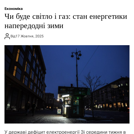
Економіка
Чи буде світло і газ: стан енергетики
напередодні зими
Від
17 Жовтня, 2025
У державі дефіцит електроенергії Зі середини тижня в