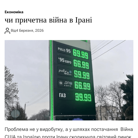
Економіка
чи причетна війна в Ірані
Від
4 Березня, 2026
Проблема не у видобутку, а у шляхах постачання Війна
США та Ізраїлю проти Ірану сколихнула світовий ринок