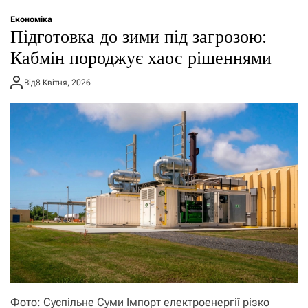
о
р
Економіка
е
Підготовка до зими під загрозою:
ж
и
Кабмін породжує хаос рішеннями
м
у
Від
8 Квітня, 2026
Фото: Суспільне Суми Імпорт електроенергії різко