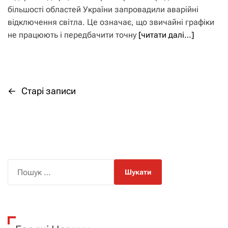
більшості областей України запровадили аварійні
відключення світла. Це означає, що звичайні графіки
не працюють і передбачити точну
[читати далі…]
←
Старі записи
Н
а
в
і
П
о
г
ш
а
у
к
ц