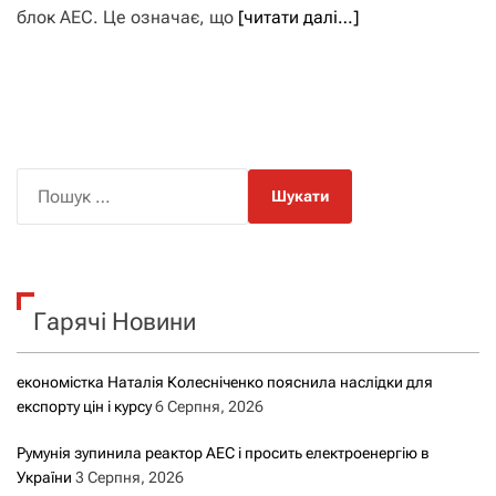
блок АЕС. Це означає, що
[читати далі…]
П
о
ш
у
к
Гарячі Новини
:
економістка Наталія Колесніченко пояснила наслідки для
експорту цін і курсу
6 Серпня, 2026
Румунія зупинила реактор АЕС і просить електроенергію в
України
3 Серпня, 2026