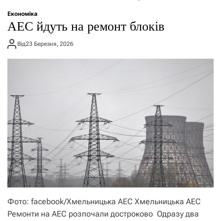
о
р
Економіка
е
АЕС йдуть на ремонт блоків
ж
и
Від
23 Березня, 2026
м
у
Фото: facebook/Хмельницька АЕС Хмельницька АЕС
Ремонти на АЕС розпочали достроково Одразу два