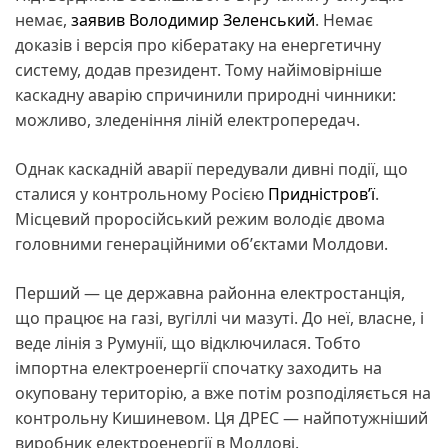
немає,
заявив Володимир Зеленський
. Немає
доказів і версія про кібератаку на енергетичну
систему, додав президент. Тому найімовірніше
каскадну аварію спричинили природні чинники:
можливо, зледеніння ліній електропередач.
Однак каскадній аварії передували дивні події, що
сталися у контрольному Росією
Придністровʼї
.
Місцевий проросійський режим володіє двома
головними генераційними обʼєктами Молдови.
Перший — це державна районна електростанція,
що працює на газі, вугіллі чи мазуті. До неї, власне, і
веде лінія з Румунії, що відключилася. Тобто
імпортна електроенергії спочатку заходить на
окуповану територію, а вже потім розподіляється на
контрольну Кишиневом. Ця ДРЕС — найпотужніший
виробник електроенергії в Молдові.