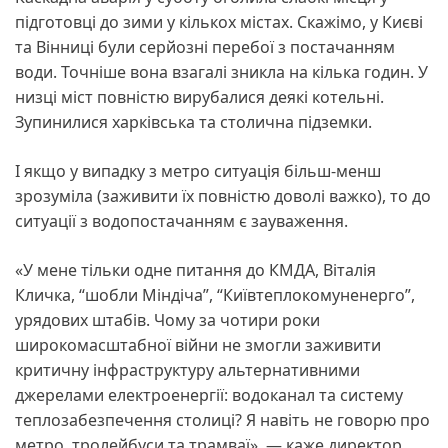
підготовці до зими у кількох містах. Скажімо, у Києві
та Вінниці були серйозні перебої з постачанням
води. Точніше вона взагалі зникла на кілька годин. У
низці міст повністю вирубалися деякі котельні.
Зупинилися харківська та столична підземки.
І якщо у випадку з метро ситуація більш-менш
зрозуміла (заживити їх повністю доволі важко), то до
ситуації з водопостачанням є зауваження.
«У мене тільки одне питання до КМДА, Віталія
Кличка, “шобли Міндіча”, “Київтеплокомуненерго”,
урядових штабів. Чому за чотири роки
широкомасштабної війни не змогли заживити
критичну інфраструктуру альтернативними
джерелами електроенергії: водоканал та систему
теплозабезпечення столиці? Я навіть не говорю про
метро, тролейбуси та трамваї», — каже директор