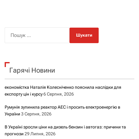
П
о
ш
у
к
Гарячі Новини
:
економістка Наталія Колесніченко пояснила наслідки для
експорту цін і курсу
6 Серпня, 2026
Румунія зупинила реактор АЕС і просить електроенергію в
України
3 Серпня, 2026
В Україні зросли ціни на дизель бензин і автогаз: причини та
прогнози
29 Липня, 2026