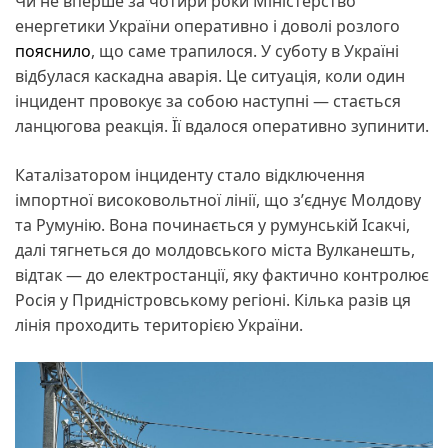
Чи не вперше за чотири роки Міністерство
енергетики України оперативно і доволі розлого
пояснило
, що саме трапилося. У суботу в Україні
відбулася каскадна аварія. Це ситуація, коли один
інцидент провокує за собою наступні — стається
ланцюгова реакція. Її вдалося оперативно зупинити.
Каталізатором інциденту стало відключення
імпортної високовольтної лінії, що зʼєднує Молдову
та Румунію. Вона починається у румунській Ісакчі,
далі тягнеться до молдовського міста Вулканешть,
відтак — до електростанції, яку фактично контролює
Росія у Придністровському регіоні. Кілька разів ця
лінія проходить територією України.