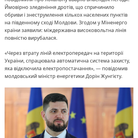
Ймовірно зледеніння дротів, що спричинило
обриви і знеструмлення кількох населених пунктів
на південному сході Молдови. Згодом у Міненерго
країни заявили: міждержавна високовольтна лінія
повністю вирубалася.
«Через втрату ліній електропередач на території
України, спрацювала автоматична система захисту,
яка відключила електропостачання», — повідомив
молдовський міністр енергетики Дорін Жунгієту.