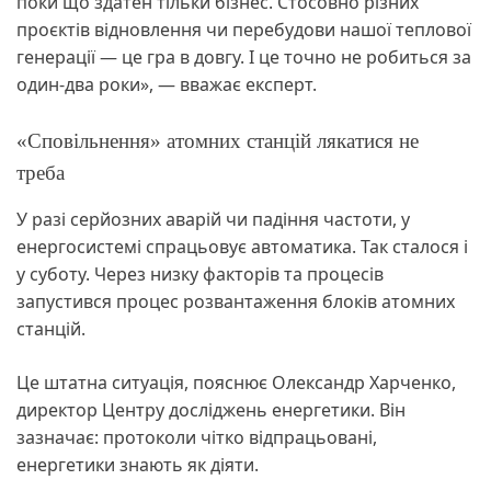
поки що здатен тільки бізнес. Стосовно різних
проєктів відновлення чи перебудови нашої теплової
генерації — це гра в довгу. І це точно не робиться за
один-два роки», — вважає експерт.
«Сповільнення» атомних станцій лякатися не
треба
У разі серйозних аварій чи падіння частоти, у
енергосистемі спрацьовує автоматика. Так сталося і
у суботу. Через низку факторів та процесів
запустився процес розвантаження блоків атомних
станцій.
Це штатна ситуація, пояснює Олександр Харченко,
директор Центру досліджень енергетики. Він
зазначає: протоколи чітко відпрацьовані,
енергетики знають як діяти.