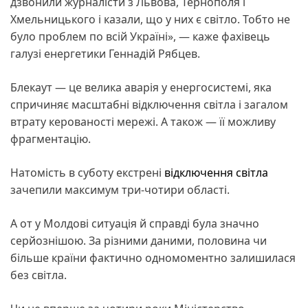
дзвонили журналісти з Львова, Тернополя і
Хмельницького і казали, що у них є світло. Тобто не
було проблем по всій Україні», — каже фахівець
галузі енергетики Геннадій Рябцев.
Блекаут — це велика аварія у енергосистемі, яка
спричиняє масштабні відключення світла і загалом
втрату керованості мережі. А також — її можливу
фрагментацію.
Натомість в суботу екстрені
відключення світла
зачепили максимум три-чотири області.
А от у Молдові ситуація й справді була значно
серйознішою. За різними даними, половина чи
більше країни фактично одномоментно залишилася
без світла.