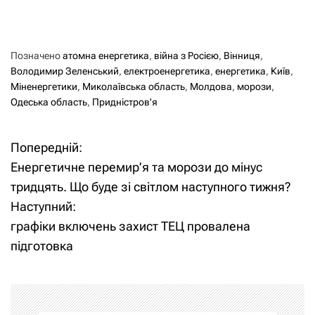
Позначено
атомна енергетика
,
війна з Росією
,
Вінниця
,
Володимир Зеленський
,
електроенергетика
,
енергетика
,
Київ
,
Міненергетики
,
Миколаївська область
,
Молдова
,
морози
,
Одеська область
,
Придністров'я
Попередній:
Н
Енергетичне перемир’я та морози до мінус
а
тридцять. Що буде зі світлом наступного тижня?
Наступний:
в
графіки включень захист ТЕЦ провалена
і
підготовка
г
а