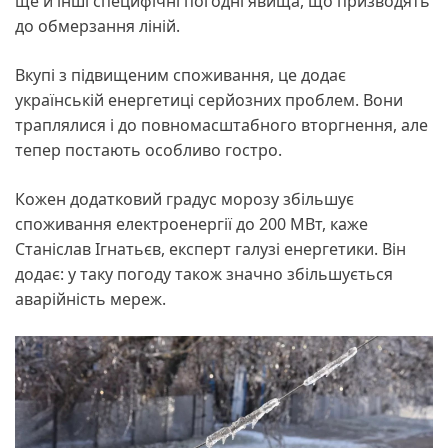
ще й інші специфічні погодні явища, що призводять
до обмерзання ліній.
Вкупі з підвищеним споживання, це додає
українській енергетиці серйозних проблем. Вони
траплялися і до повномасштабного вторгнення, але
тепер постають особливо гостро.
Кожен додатковий градус морозу збільшує
споживання електроенергії до 200 МВт, каже
Станіслав Ігнатьєв, експерт галузі енергетики. Він
додає: у таку погоду також значно збільшується
аварійність мереж.