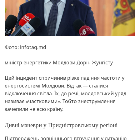
Фото: infotag.md
міністр енергетики Молдови Дорін Жунгієту
Цей інцидент спричинив різке падіння частоти у
енергосистемі Молдови. Відтак — сталися
відключення світла. Їх, до речі, молдовський уряд
називає «частковими». Тобто знеструмлення
зачепили не всю країну.
Дивні маневри у Придністровському регіоні
Підтверджень зовнішнього втручання у ситуацію