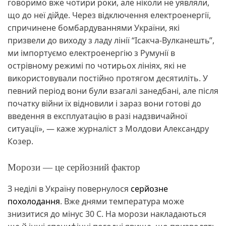
говоримо вже чотири роки, але ніколи не уявляли,
що до неї дійде. Через відключення електроенергії,
спричинене бомбардуваннями України, які
призвели до виходу з ладу лінії “Ісакча-Вулканешть”,
ми імпортуємо електроенергію з Румунії в
острівному режимі по чотирьох лініях, які не
використовували постійно протягом десятиліть. У
певний період вони були взагалі занедбані, але після
початку війни їх відновили і зараз вони готові до
введення в експлуатацію в разі надзвичайної
ситуації», — каже журналіст з Молдови Александру
Козер.
Морози — це серйозний фактор
З неділі в Україну повернулося
серйозне
похолодання
. Вже днями температура може
знизитися до мінус 30 С. На морози накладаються