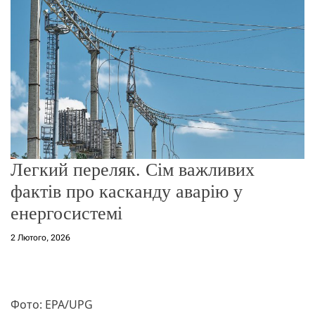
о
р
е
ж
и
м
у
Легкий переляк. Сім важливих
фактів про касканду аварію у
енергосистемі
2 Лютого, 2026
Фото: EPA/UPG