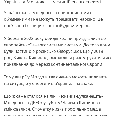
Україна та Молдова — у єдиній енергосистемі
Українська та молдовська енергосистеми є
обʼєднаними і не можуть працювати нарізно. Це
повʼязано із специфікою побудови мереж.
У березні 2022 року обидві країни приєдналися до
європейської енергосистеми системи. До того вони
були частиною російсько-білоруської. Ще у 2018
році Київ та Кишинів домовилися разом рухатися до
приєднання до мережі континентальної Європи.
Тому аварії у Молдові так сильно можуть впливати
на ситуацію у енергетиці України, і навпаки.
Що ж саме сталося на лінії «Іскачка-Вулканешть-
Молдовська ДРЕС» у суботу? Заяви з Кишинева
змінювалися. Спочатку низка профільних медіа
повідомили про локальну аварію внаслідок негоди.