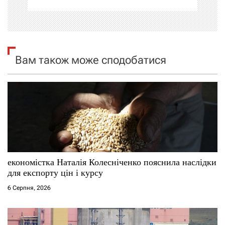
ц
і
я
Вам також може сподобатися
з
а
п
и
с
економістка Наталія Колесніченко пояснила наслідки
для експорту цін і курсу
і
6 Серпня, 2026
в