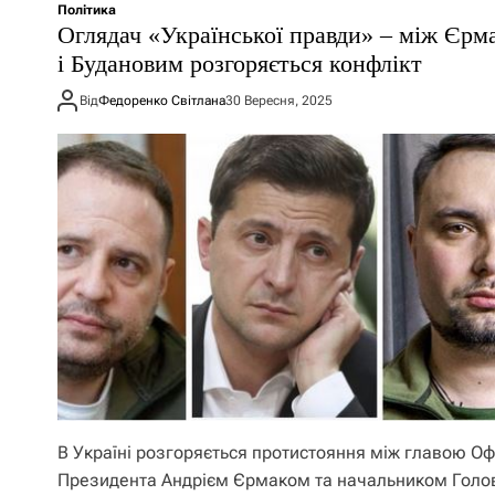
Політика
Оглядач «Української правди» – між Єрм
і Будановим розгоряється конфлікт
Від
Федоренко Світлана
30 Вересня, 2025
В Україні розгоряється протистояння між главою Оф
Президента Андрієм Єрмаком та начальником Голо