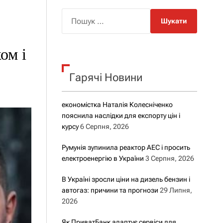
о
р
П
о
о
в
о
ш
г
ом і
у
о
р
к
е
Гарячі Новини
:
ж
и
м
у
економістка Наталія Колесніченко
пояснила наслідки для експорту цін і
курсу
6 Серпня, 2026
Румунія зупинила реактор АЕС і просить
електроенергію в України
3 Серпня, 2026
В Україні зросли ціни на дизель бензин і
автогаз: причини та прогнози
29 Липня,
2026
Як ПриватБанк адаптує сервіси для