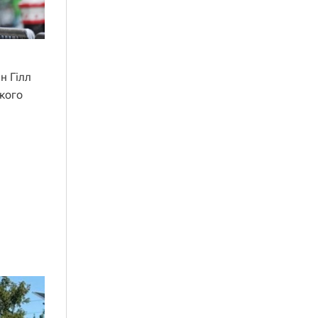
н Гілл
ького