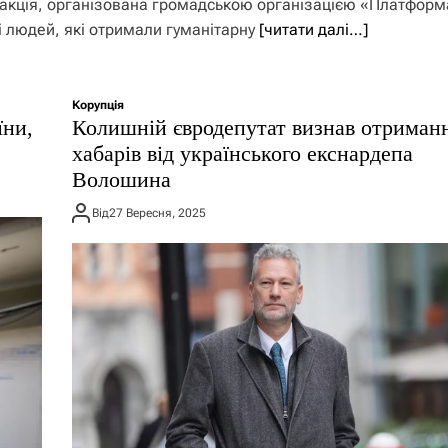
а акція, організована громадською організацією «Платформ
і людей, які отримали гуманітарну
[читати далі…]
Корупція
їни,
Колишній євродепутат визнав отриман
хабарів від українського екснардепа
Волошина
Від
27 Вересня, 2025