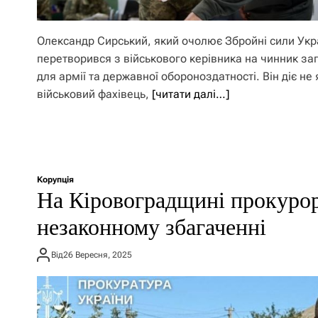
Олександр Сирський, який очолює Збройні сили Укр
перетворився з військового керівника на чинник за
для армії та державної обороноздатності. Він діє не 
військовий фахівець,
[читати далі…]
Корупція
На Кіровоградщині прокурори
незаконному збагаченні
Від
26 Вересня, 2025