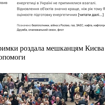
явив
енергетиці в Україні не припинялися взагалі.
Відновлення об’єктів значно краще, ніж рік тому 
оцінюєте підготовку енергетичних
[читати далі…]
Позначено
безпілотники
,
війна з Росією
,
газ
,
ЗАЕС
,
нафта
,
нафтопр
Дружба
,
опалювальний сезон
,
флот
тримки роздала мешканцям Києва
допомоги