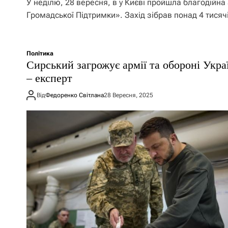
У неділю, 28 вересня, в у Києві пройшла благодійн
Громадської Підтримки». Захід зібрав понад 4 тисяч
Політика
Сирський загрожує армії та обороні Укра
– експерт
Від
Федоренко Світлана
28 Вересня, 2025