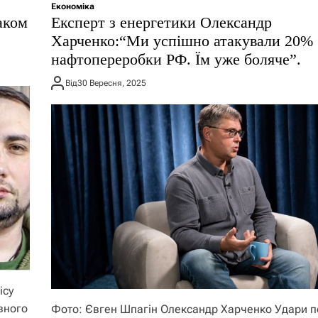
Економіка
аком
Експерт з енергетики Олександр
Харченко:“Ми успішно атакували 20%
нафтопереробки РФ. Їм уже боляче”.
Від
30 Вересня, 2025
ісу
вного
Фото: Євген Шпагін Олександр Харченко Удари п