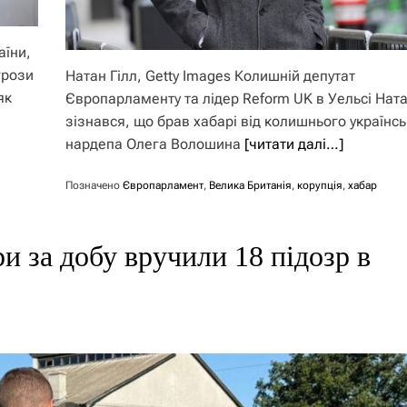
аїни,
грози
Натан Гілл, Getty Images Колишній депутат
як
Європарламенту та лідер Reform UK в Уельсі Ната
зізнався, що брав хабарі від колишнього українс
нардепа Олега Волошина
[читати далі…]
Позначено
Європарламент
,
Велика Британія
,
корупція
,
хабар
 за добу вручили 18 підозр в