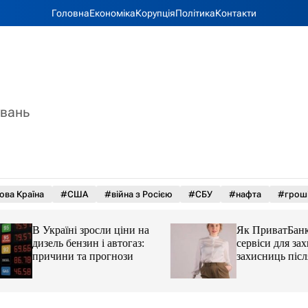
Головна
Економіка
Корупція
Політика
Контакти
увань
ова Країна
#США
#війна з Росією
#СБУ
#нафта
#грош
В Україні зросли ціни на
Як ПриватБанк а
дизель бензин і автогаз:
сервіси для захисн
причини та прогнози
захисниць після 