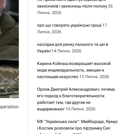
захисників і захисниць після полону
26
Липня, 2026
про що говорять українські гроші
17
Липня, 2026
наслідки для ринку пального та цін в
Україні
14 Липня, 2026
Карина Койнаш возвращает высокой
моде индивидуальность, эмоции и
настоящее искусство
13 Липня, 2026
Орлов Дмитрий Александрович: почему
его подход к благотворительности
работает там, где другие не
operation
выдерживают
10 Липня, 2026
БФ “Українська сила”: Майборода, Ярмус
і Костюк розповіли про підтримку Сил