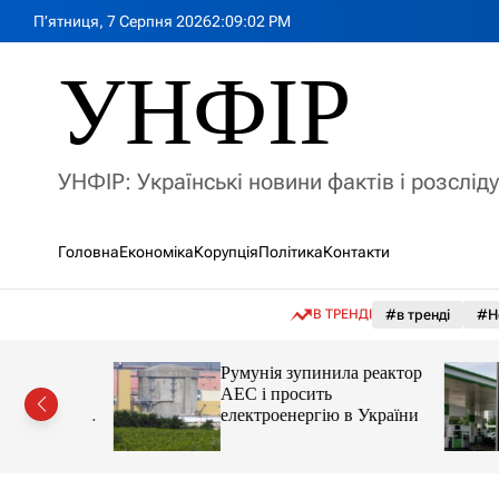
П
П’ятниця, 7 Серпня 2026
2
:
09
:
04
PM
е
р
УНФІР
е
й
т
и
УНФІР: Українські новини фактів і розслід
д
о
в
Головна
Економіка
Корупція
Політика
Контакти
м
і
с
В ТРЕНДІ
#в тренді
#Н
т
у
лія
Румунія зупинила реактор
яснила
АЕС і просить
орту цін і
електроенергію в України