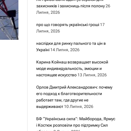
захисників і захисниць після полону
26
Липня, 2026
про що говорять українські гроші
17
Липня, 2026
наслідки для ринку пального та цін в
Україні
14 Липня, 2026
Карина Койнаш возвращает высокой
моде индивидуальность, эмоции и
настоящее искусство
13 Липня, 2026
Орлов Дмитрий Александрович: почему
его подход к благотворительности
работает там, где другие не
выдерживают
10 Липня, 2026
БФ “Українська сила”: Майборода, Ярмус
і Костюк розповіли про підтримку Сил