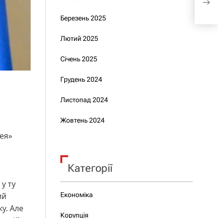
зрад
Березень 2025
Лютий 2025
Січень 2025
Грудень 2024
Листопад 2024
Жовтень 2024
хея»
Категорії
у ту
Економіка
ий
у. Але
Корупція