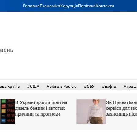
Головна
Економіка
Корупція
Політика
Контакти
увань
ова Країна
#США
#війна з Росією
#СБУ
#нафта
#грош
В Україні зросли ціни на
Як ПриватБанк а
дизель бензин і автогаз:
сервіси для захисн
причини та прогнози
захисниць після 