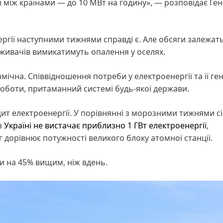
ї між країнами — до 10 МВт на годину», — розповідає Ген
гії наступними тижнями справді є. Але обсяги залежать
поживачів вимикатимуть опалення у оселях.
мічна. Співвідношення потреби у електроенергії та її ген
оботи, притаманний системі будь-якої держави.
іцит електроенергії. У порівнянні з морозними тижнями с
з
Україні не вистачає приблизно 1 ГВт електроенергії
,
г дорівнює потужності великого блоку атомної станції.
ти на 45% вищим, ніж вдень.