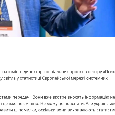
ає натомість директор спеціальних проєктів центру «Пси
у світла у статистиці Європейської мережі системних
теми передачі. Вони вже вкотре вносять інформацію не 
і це вже не смішно. Не можу це пояснити. Але українськ
авити ці помилки, оскільки вони викривлюють статистик