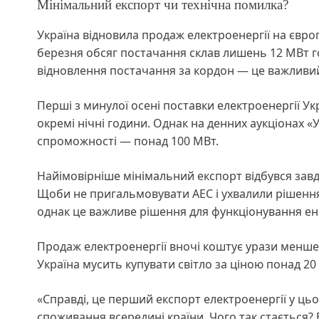
Мінімальний експорт чи технічна помилка?
Україна відновила продаж електроенергії на євро
березня обсяг постачання склав лишень 12 МВт г
відновлення постачання за кордон — це важливий
Перші з минулої осені поставки електроенергії У
окремі нічні години. Однак на денних аукціонах «
спроможності — понад 100 МВт.
Найімовірніше мінімальний експорт відбувся завдя
Щоби не пригальмовувати АЕС і ухвалили рішення
однак це важливе рішення для функціонування е
Продаж електроенергії вночі коштує урази менше, 
Україна мусить купувати світло за ціною понад 20 
«Справді, це перший експорт електроенергії у цьом
споживання всередині країни. Чого так стається?