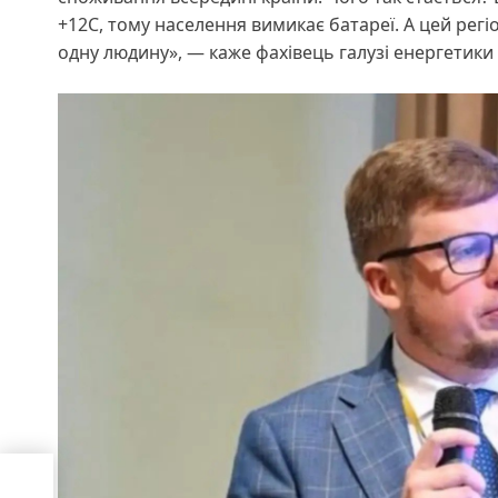
+12С, тому населення вимикає батареї. А цей регі
одну людину», — каже фахівець галузі енергетики 