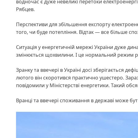
водночас є дуже невеликі перетоки електроенергі
Рябцев.
Перспективи для збільшення експорту електроенер
того, чи буде потепління. Відтак — все більше с
Ситуація у енергетичній мережі України дуже дина
змінюється щохвилини. І це нормальний режим р
Зранку та ввечері в Україні досі зберігається деф
лютого він скоротився практично ушестеро. Зара
повідомили у Міністерстві енергетики. Такий обся
Вранці та ввечері споживання в державі може бу