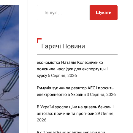
о
р
П
о
о
в
о
ш
г
у
о
р
к
е
Гарячі Новини
:
ж
и
м
у
економістка Наталія Колесніченко
пояснила наслідки для експорту цін і
курсу
6 Серпня, 2026
Румунія зупинила реактор АЕС і просить
електроенергію в України
3 Серпня, 2026
В Україні зросли ціни на дизель бензин і
автогаз: причини та прогнози
29 Липня,
2026
Як ПриватБанк адаптує сервіси для