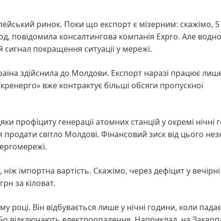
пейський ринок. Поки що експорт є мізерним: скажімо, 5
од, повідомила консалтингова компанія Expro. Але водн
 сигнал покращення ситуації у мережі.
країна здійснила до Молдови. Експорт наразі працює лише
Укренерго» вже контрактує більші обсяги пропускної
ки профіциту генерації атомних станцій у окремі нічні 
 продати світло Молдові. Фінансовий зиск від цього нез
нергомережі.
ніж імпортна вартість. Скажімо, через дефіцит у вечірн
грн за кіловат.
у році. Він відбувається лише у нічні години, коли пада
 Бо відключають електроопалення. Наприклад, на Закарп