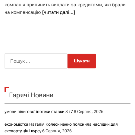
компанія припинить виплати за кредитами, які брали
на компенсацію
[читати далі…]
П
о
ш
у
к
Гарячі Новини
:
умови пільгової іпотеки ставки 3 і 7
8 Серпня, 2026
економістка Наталія Колесніченко пояснила наслідки для
експорту цін і курсу
6 Серпня, 2026