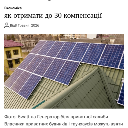
о
р
Економіка
е
як отримати до 30 компенсації
ж
и
Від
8 Травня, 2026
м
у
Фото: 5watt.ua Генератор біля приватної садиби
Власники приватних будинків і таунхаусів можуть взяти