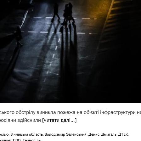
ького обстрілу виникла пожежа на об’єкті інфраструктури н
 росіяни здійснили
[читати далі…]
осією
,
Вінницька область
,
Володимир Зеленський
,
Денис Шмигаль
,
ДТЕК
,
озицьк
,
ППО
,
Тернопіль