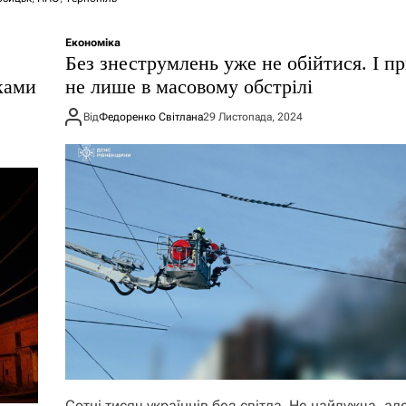
Економіка
​Без знеструмлень уже не обійтися. І п
іками
не лише в масовому обстрілі
Від
Федоренко Світлана
29 Листопада, 2024
Сотні тисяч українців без світла Не найдужча, ал