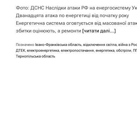
Фото: ДСНС Наслідки атаки РФ на енергосистему Ук
Дванадцята атака по енергетиці від початку року
Енергетична система оговтується від масованої ата
збитки оцінюють, а ремонти
[читати далі…]
Позначено
Івано-Франківська область
,
відключення світла
,
війна з Ро
ДТЕК
,
електроенергетика
,
електропостачання
,
енергетика
,
обстріли
,
П
Тернопільська область