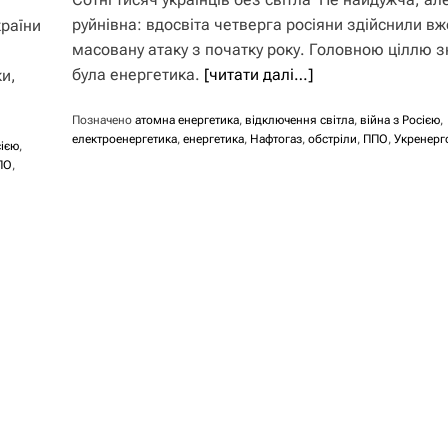
руйнівна: вдосвіта четверга росіяни здійснили вж
раїни
масовану атаку з початку року. Головною ціллю з
була енергетика.
[читати далі…]
ки,
Позначено
атомна енергетика
,
відключення світла
,
війна з Росією
,
електроенергетика
,
енергетика
,
Нафтогаз
,
обстріли
,
ППО
,
Укренерг
сією
,
ПО
,