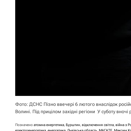
Фото: ДСНС Пізно ввечері 6 лютого внаслідок російс
Волині. Під прицілом західні регіони У суботу вночі
Позначено
атомна енергетика
,
Бурштин
,
відключення світла
,
війна з Р
електроенергетика
,
енергетика
,
Львівська область
,
МАГАТЕ
,
Максим К