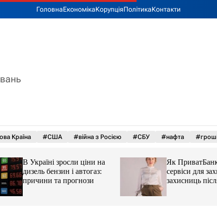
Головна
Економіка
Корупція
Політика
Контакти
увань
ова Країна
#США
#війна з Росією
#СБУ
#нафта
#грош
В Україні зросли ціни на
Як ПриватБанк а
дизель бензин і автогаз:
сервіси для захисн
причини та прогнози
захисниць після 