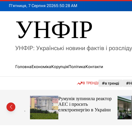
П
П’ятниця, 7 Серпня 2026
5
:
50
:
30
AM
е
р
УНФІР
е
й
т
и
УНФІР: Українські новини фактів і розслід
д
о
в
Головна
Економіка
Корупція
Політика
Контакти
м
і
с
В ТРЕНДІ
#в тренді
#Н
т
у
лія
Румунія зупинила реактор
яснила
АЕС і просить
орту цін і
електроенергію в України