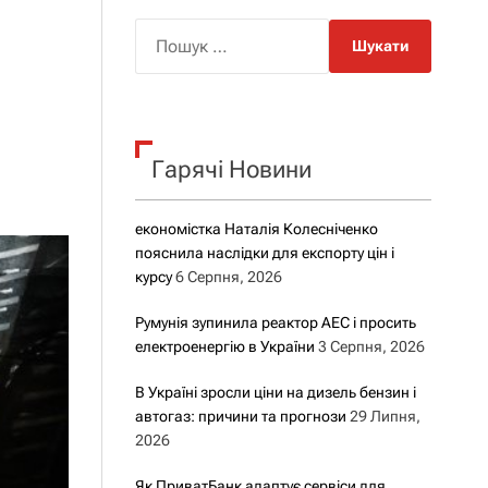
о
р
П
о
о
в
о
ш
г
у
о
р
к
е
Гарячі Новини
:
ж
и
м
у
економістка Наталія Колесніченко
пояснила наслідки для експорту цін і
курсу
6 Серпня, 2026
Румунія зупинила реактор АЕС і просить
електроенергію в України
3 Серпня, 2026
В Україні зросли ціни на дизель бензин і
автогаз: причини та прогнози
29 Липня,
2026
Як ПриватБанк адаптує сервіси для