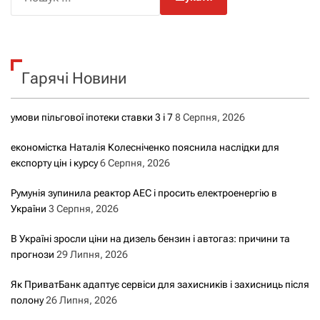
о
ш
у
к
Гарячі Новини
:
умови пільгової іпотеки ставки 3 і 7
8 Серпня, 2026
економістка Наталія Колесніченко пояснила наслідки для
експорту цін і курсу
6 Серпня, 2026
Румунія зупинила реактор АЕС і просить електроенергію в
України
3 Серпня, 2026
В Україні зросли ціни на дизель бензин і автогаз: причини та
прогнози
29 Липня, 2026
Як ПриватБанк адаптує сервіси для захисників і захисниць після
полону
26 Липня, 2026