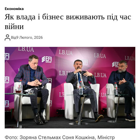
о
р
Економіка
е
Як влада і бізнес виживають під час
ж
и
війни
м
у
Від
9 Лютого, 2026
Фото: Зоряна Стельмах Соня Кошкіна, Міністр