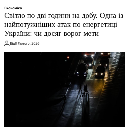
о
р
Економіка
е
Світло по дві години на добу. Одна із
ж
и
найпотужніших атак по енергетиці
м
України: чи досяг ворог мети
у
Від
8 Лютого, 2026