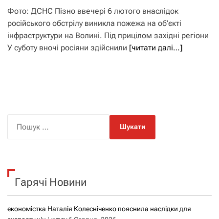
Фото: ДСНС Пізно ввечері 6 лютого внаслідок
російського обстрілу виникла пожежа на об’єкті
інфраструктури на Волині. Під прицілом західні регіони
У суботу вночі росіяни здійснили
[читати далі…]
П
о
ш
у
к
Гарячі Новини
:
економістка Наталія Колесніченко пояснила наслідки для