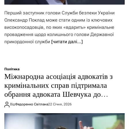
Перший заступник голови Служби безпеки України
Олександр Поклад може стати одним із ключових
високопосадовців, по яких «вдарить» кримінальне
провадження щодо колишнього голови Державної
прикордонної служби
[читати далі…]
Політика
Міжнародна асоціація адвокатів з
кримінальних справ підтримала
обрання адвоката Шевчука до
конкурсної комісії з обрання
Від
Федоренко Світлана
22 Січня, 2026
заступника керівника САП