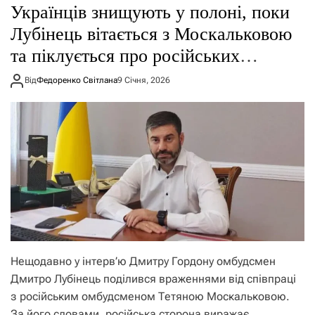
Українців знищують у полоні, поки
Лубінець вітається з Москальковою
та піклується про російських
полонених
Від
Федоренко Світлана
9 Січня, 2026
Нещодавно у інтерв’ю Дмитру Гордону омбудсмен
Дмитро Лубінець поділився враженнями від співпраці
з російським омбудсменом Тетяною Москальковою.
За його словами, російська сторона виражає