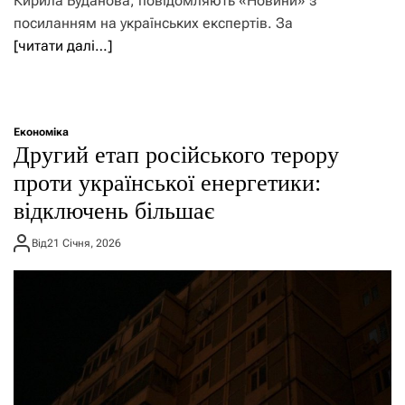
Кирила Буданова, повідомляють «Новини» з
посиланням на українських експертів. За
[читати далі…]
Економіка
Другий етап російського терору
проти української енергетики:
відключень більшає
Від
21 Січня, 2026