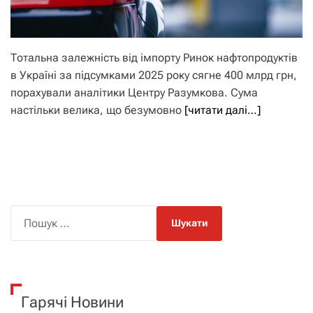
Тотальна залежність від імпорту Ринок нафтопродуктів
в Україні за підсумками 2025 року сягне 400 млрд грн,
порахували аналітики Центру Разумкова. Сума
настільки велика, що безумовно
[читати далі…]
П
о
ш
у
к
Гарячі Новини
: