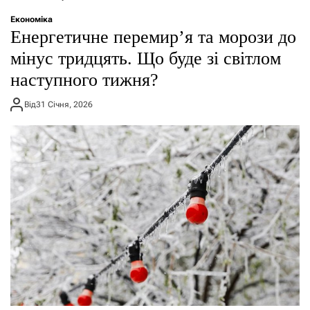
о
р
Економіка
е
Енергетичне перемир’я та морози до
ж
и
мінус тридцять. Що буде зі світлом
м
наступного тижня?
у
Від
31 Січня, 2026