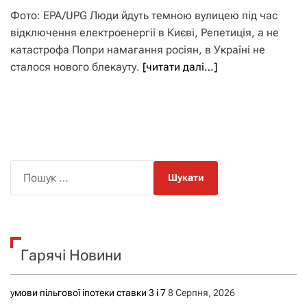
Фото: EPA/UPG Люди йдуть темною вулицею під час
відключення електроенергії в Києві, Репетиція, а не
катастрофа Попри намагання росіян, в Україні не
сталося нового блекауту.
[читати далі…]
П
о
ш
у
к
Гарячі Новини
:
умови пільгової іпотеки ставки 3 і 7
8 Серпня, 2026