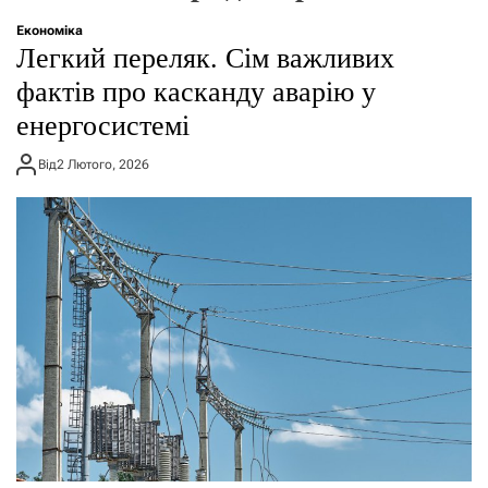
о
р
Економіка
е
Легкий переляк. Сім важливих
ж
и
фактів про касканду аварію у
м
енергосистемі
у
Від
2 Лютого, 2026