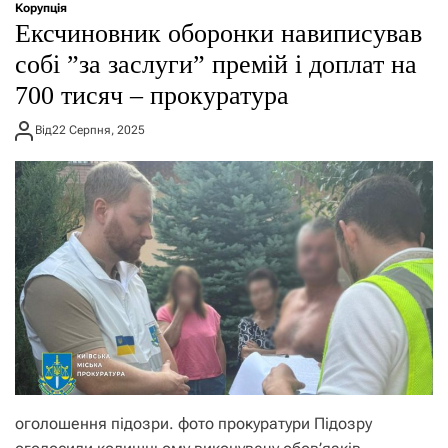
Корупція
Ексчиновник оборонки навиписував
собі ”за заслуги” премій і доплат на
700 тисяч – прокуратура
Від
22 Серпня, 2025
оголошення підозри. фото прокуратури Підозру