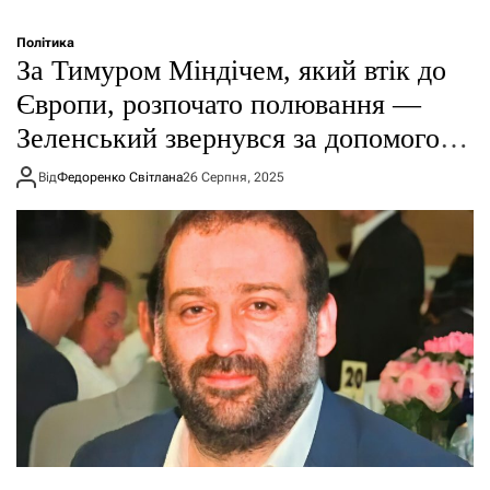
Політика
За Тимуром Міндічем, який втік до
Європи, розпочато полювання —
Зеленський звернувся за допомогою
до Буданова
Від
Федоренко Світлана
26 Серпня, 2025