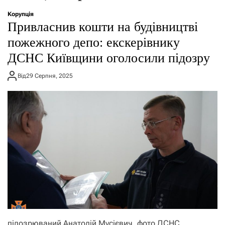
о
р
Корупція
е
Привласнив кошти на будівництві
ж
и
пожежного депо: екскерівнику
м
ДСНС Київщини оголосили підозру
у
Від
29 Серпня, 2025
підозрюваний Анатолій Мусієвич. фото ДСНС