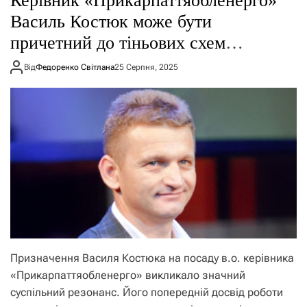
Керівник «Прикарпаттяобленерго»
Василь Костюк може бути
причетний до тіньових схем
відмивання коштів
Від
Федоренко Світлана
25 Серпня, 2025
Призначення Василя Костюка на посаду в.о. керівника
«Прикарпаттяобленерго» викликало значний
суспільний резонанс. Його попередній досвід роботи