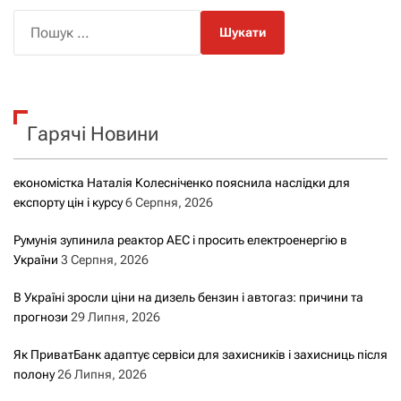
і
П
о
г
ш
а
у
к
ц
Гарячі Новини
:
і
економістка Наталія Колесніченко пояснила наслідки для
я
експорту цін і курсу
6 Серпня, 2026
з
Румунія зупинила реактор АЕС і просить електроенергію в
України
3 Серпня, 2026
а
В Україні зросли ціни на дизель бензин і автогаз: причини та
з
прогнози
29 Липня, 2026
а
Як ПриватБанк адаптує сервіси для захисників і захисниць після
полону
26 Липня, 2026
п