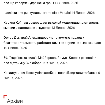
про що говорять українські гроші
17 Липня, 2026
и
наслідки для ринку пального та цін в Україні
14 Липня, 2026
с
Карина Койнаш возвращает высокой моде индивидуальность,
а
эмоции и настоящее искусство
13 Липня, 2026
м
Орлов Дмитрий Александрович: почему его подход к
благотворительности работает там, где другие не выдерживают
и
10 Липня, 2026
БФ “Українська сила”: Майборода, Ярмус і Костюк розповіли
про підтримку Сил оборони
9 Липня, 2026
Кредитування бізнесу під час війни: позиції держави та банків
6
Липня, 2026
Архіви