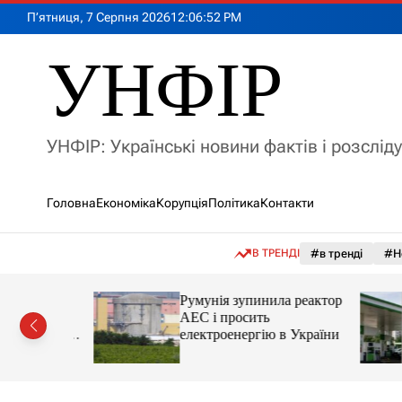
П
П’ятниця, 7 Серпня 2026
12
:
06
:
54
PM
е
р
УНФІР
е
й
т
и
УНФІР: Українські новини фактів і розслід
д
о
в
Головна
Економіка
Корупція
Політика
Контакти
м
і
с
В ТРЕНДІ
#в тренді
#Н
т
у
лія
Румунія зупинила реактор
яснила
АЕС і просить
орту цін і
електроенергію в України