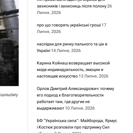
захисників і захисниць після полону
26
Липня, 2026
про що говорять українські гроші
17
Липня, 2026
наслідки для ринку пального та цін в
Україні
14 Липня, 2026
Карина Койнаш возвращает высокой
моде индивидуальность, эмоции и
настоящее искусство
13 Липня, 2026
Орлов Дмитрий Александрович: почему
рішньому
его подход к благотворительности
работает там, где другие не
выдерживают
10 Липня, 2026
БФ “Українська сила”: Майборода, Ярмус
і Костюк розповіли про підтримку Сил