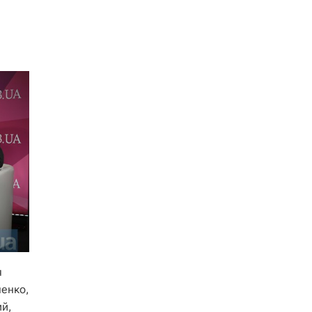
я
ленко,
ий,