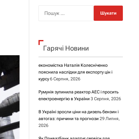
о
р
П
о
о
в
о
ш
г
у
о
р
к
е
Гарячі Новини
:
ж
и
м
у
економістка Наталія Колесніченко
пояснила наслідки для експорту цін і
курсу
6 Серпня, 2026
Румунія зупинила реактор АЕС і просить
електроенергію в України
3 Серпня, 2026
В Україні зросли ціни на дизель бензин і
автогаз: причини та прогнози
29 Липня,
2026
Як ПриватБанк адаптує сервіси для