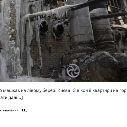
 мешкає на лівому березі Києва. З вікон її квартири на го
тати далі…]
и
,
опалення
,
ТЕЦ