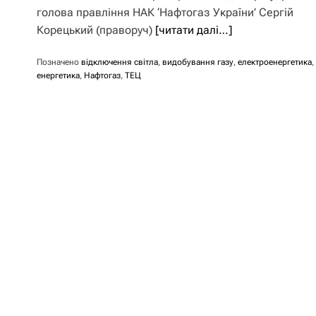
голова правління НАК ‘Нафтогаз України’ Сергій
Корецький (праворуч)
[читати далі…]
Позначено
відключення світла
,
видобування газу
,
електроенергетика
,
енергетика
,
Нафтогаз
,
ТЕЦ