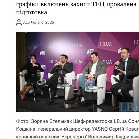
графіки включень захист ТЕЦ провалена
підготовка
Від
5 Лютого, 2026
Фото: Зоряна Стельмах Шеф-редакторка LB.ua Cон
Кошкіна, генеральний директор YASNO Сергій Кова
колишній очільник ‘Укренерго’ Володимир Кудрицьк