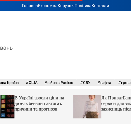
Головна
Економіка
Корупція
Політика
Контакти
увань
ова Країна
#США
#війна з Росією
#СБУ
#нафта
#грош
В Україні зросли ціни на
Як ПриватБанк а
дизель бензин і автогаз:
сервіси для захисн
причини та прогнози
захисниць після 