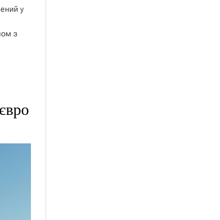
чений у
мом з
євро