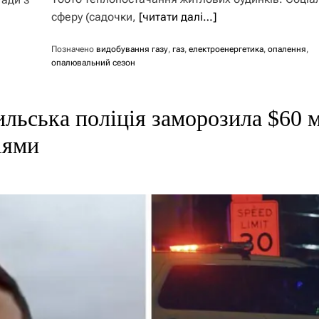
сферу (садочки,
[читати далі…]
Позначено
видобування газу
,
газ
,
електроенергетика
,
опалення
,
опалювальний сезон
ильська поліція заморозила $60 
іями