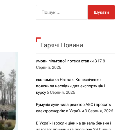
о
р
П
о
о
в
о
ш
г
у
о
р
к
е
Гарячі Новини
:
ж
и
м
у
умови пільгової іпотеки ставки 3 і 7
8
Серпня, 2026
економістка Наталія Колесніченко
пояснила наслідки для експорту цін і
курсу
6 Серпня, 2026
Румунія зупинила реактор АЕС і просить
електроенергію в України
3 Серпня, 2026
В Україні зросли ціни на дизель бензин і
автогаз: причини та прогнози
29 Липня,