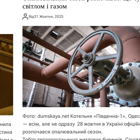
світлом і газом
Від
31 Жовтня, 2025
Фото: dumskaya.net Котельня «Південна-1», Оде
— всім, але не одразу 28 жовтня в Україні офіцій
днила
розпочався опалювальний сезон.
астина
Тобто теплопостачання житлових будинків. Соціа
Ради з