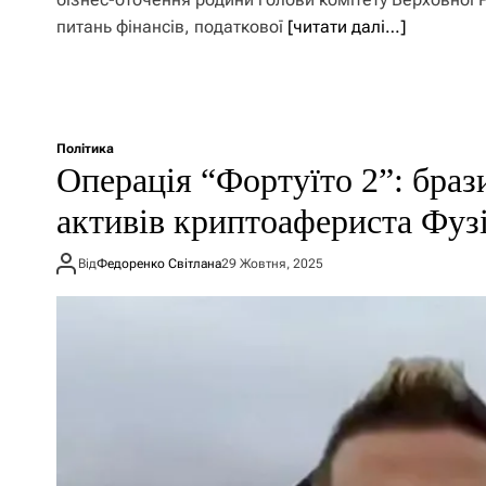
питань фінансів, податкової
[читати далі…]
Політика
Операція “Фортуїто 2”: браз
активів криптоафериста Фуз
Від
Федоренко Світлана
29 Жовтня, 2025