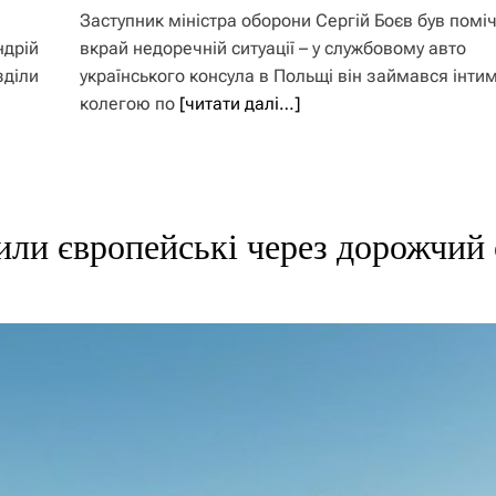
Заступник міністра оборони Сергій Боєв був помі
ндрій
вкрай недоречній ситуації – у службовому авто
зділи
українського консула в Польщі він займався інти
колегою по
[читати далі…]
или європейські через дорожчий 