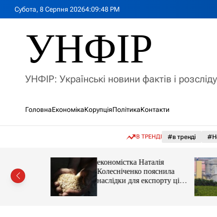
П
Субота, 8 Серпня 2026
4
:
09
:
50
PM
е
р
УНФІР
е
й
т
и
УНФІР: Українські новини фактів і розслід
д
о
в
Головна
Економіка
Корупція
Політика
Контакти
м
і
с
В ТРЕНДІ
#в тренді
#Н
т
у
іпотеки
економістка Наталія
Колесніченко пояснила
наслідки для експорту цін і
курсу