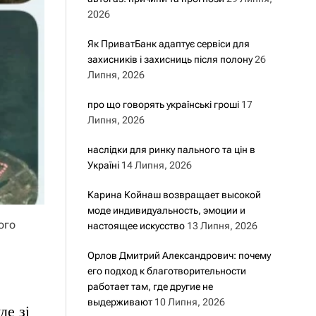
2026
Як ПриватБанк адаптує сервіси для
захисників і захисниць після полону
26
Липня, 2026
про що говорять українські гроші
17
Липня, 2026
наслідки для ринку пального та цін в
Україні
14 Липня, 2026
Карина Койнаш возвращает высокой
моде индивидуальность, эмоции и
ого
настоящее искусство
13 Липня, 2026
Орлов Дмитрий Александрович: почему
его подход к благотворительности
работает там, где другие не
выдерживают
10 Липня, 2026
де зі