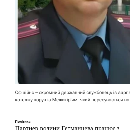
Офіційно – скромний державний службовець із зарпл
котеджу поруч із Межигір’ям, який пересувається н
Політика
Партнер родини Гетманцева працює з