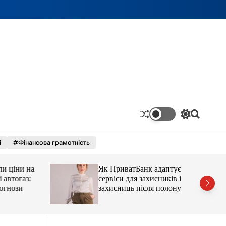
П
П
е
о
р
ш
і
#Фінансова грамотність
е
у
м
к
и
ціни на
Як ПриватБанк адаптує
к
а
тогаз:
сервіси для захисників і
ч
ози
захисниць після полону
к
о
л
ь