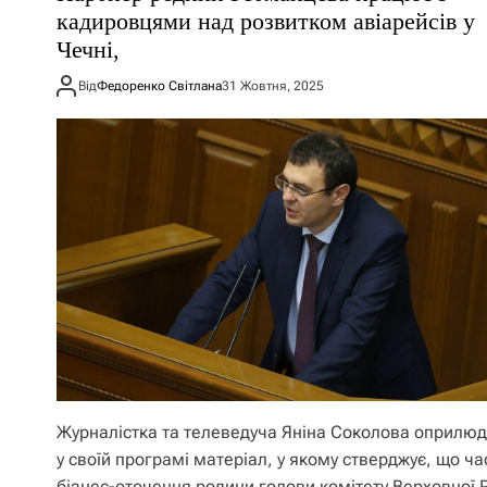
кадировцями над розвитком авіарейсів у
Чечні,
Від
Федоренко Світлана
31 Жовтня, 2025
Журналістка та телеведуча Яніна Соколова оприлю
у своїй програмі матеріал, у якому стверджує, що ч
бізнес-оточення родини голови комітету Верховної 