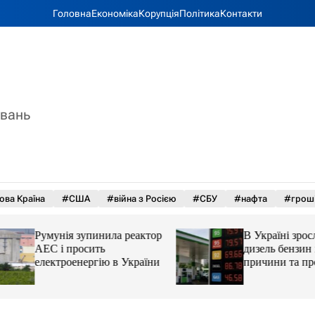
Головна
Економіка
Корупція
Політика
Контакти
увань
ова Країна
#США
#війна з Росією
#СБУ
#нафта
#грош
Румунія зупинила реактор
В Україні зросли 
АЕС і просить
дизель бензин і ав
електроенергію в України
причини та прогн