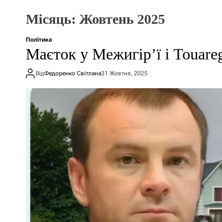
Місяць:
Жовтень 2025
Політика
Маєток у Межигір’ї і Touareg
Від
Федоренко Світлана
31 Жовтня, 2025