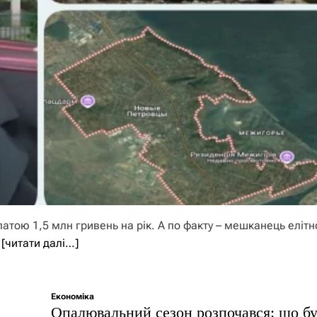
атою 1,5 млн гривень на рік. А по факту – мешканець елітн
а
[читати далі…]
Економіка
Опалювальний сезон розпочався: що бу