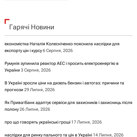
ш
а
у
к
ц
Гарячі Новини
:
і
економістка Наталія Колесніченко пояснила наслідки для
я
експорту цін і курсу
6 Серпня, 2026
з
Румунія зупинила реактор АЕС і просить електроенергію в
України
3 Серпня, 2026
а
В Україні зросли ціни на дизель бензин і автогаз: причини та
з
прогнози
29 Липня, 2026
а
Як ПриватБанк адаптує сервіси для захисників і захисниць після
полону
26 Липня, 2026
п
про що говорять українські гроші
17 Липня, 2026
и
наслідки для ринку пального та цін в Україні
14 Липня, 2026