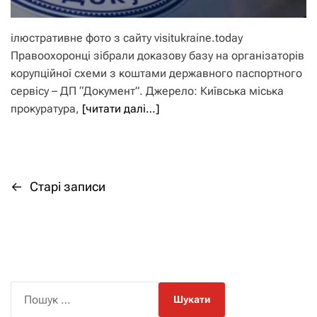
ілюстративне фото з сайту visitukraine.today
Правоохоронці зібрали доказову базу на організаторів
корупційної схеми з коштами державного паспортного
сервісу – ДП “Документ”. Джерело: Київська міська
прокуратура,
[читати далі…]
←
Старі записи
Н
а
в
і
П
о
г