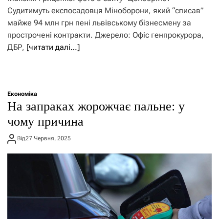
Судитимуть експосадовця Міноборони, який “списав”
майже 94 млн грн пені львівському бізнесмену за
прострочені контракти. Джерело: Офіс генпрокурора,
ДБР,
[читати далі…]
Економіка
На запраках жорожчає пальне: у
чому причина
Від
27 Червня, 2025