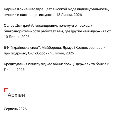
с
Карина Койнаш возвращает высокой моде индивидуальность,
а
эмоции и настоящее искусство
13 Липня, 2026
м
Орлов Дмитрий Александрович: почему его подход к
благотворительности работает там, где другие не выдерживают
и
10 Липня, 2026
БФ “Українська сила”: Майборода, Ярмус і Костюк розповіли
про підтримку Сил оборони
9 Липня, 2026
Кредитування бізнесу під час війни: позиції держави та банків
6
Липня, 2026
Архіви
Серпень 2026