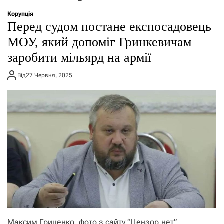
о
р
Корупція
е
Перед судом постане експосадовець
ж
и
МОУ, який допоміг Гринкевичам
м
заробити мільярд на армії
у
Від
27 Червня, 2025
Максим Гриценко. фото з сайту “Цензор.нет”