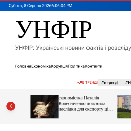
П
Субота, 8 Серпня 2026
6
:
06
:
05
PM
е
р
УНФІР
е
й
т
и
УНФІР: Українські новини фактів і розслід
д
о
в
Головна
Економіка
Корупція
Політика
Контакти
м
і
с
В ТРЕНДІ
#в тренді
#Н
т
у
іпотеки
економістка Наталія
Колесніченко пояснила
наслідки для експорту цін і
курсу