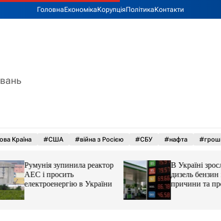
Головна
Економіка
Корупція
Політика
Контакти
увань
ова Країна
#США
#війна з Росією
#СБУ
#нафта
#грош
Румунія зупинила реактор
В Україні зросли 
АЕС і просить
дизель бензин і ав
електроенергію в України
причини та прогн