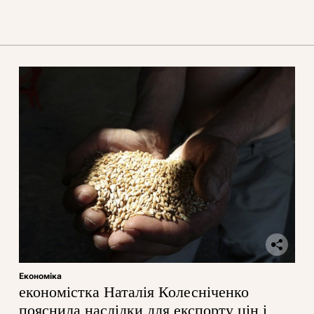
Економіка
економістка Наталія Колесніченко
пояснила наслідки для експорту цін і