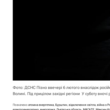
Фото: ДСНС Пізно ввечері 6 лютого внаслідок російс
Волині. Під прицілом західні регіони У суботу вночі
Позначено
атомна енергетика
,
Бурштин
,
відключення світла
,
війна з Р
електроенергетика
,
енергетика
,
Львівська область
,
МАГАТЕ
,
Максим К