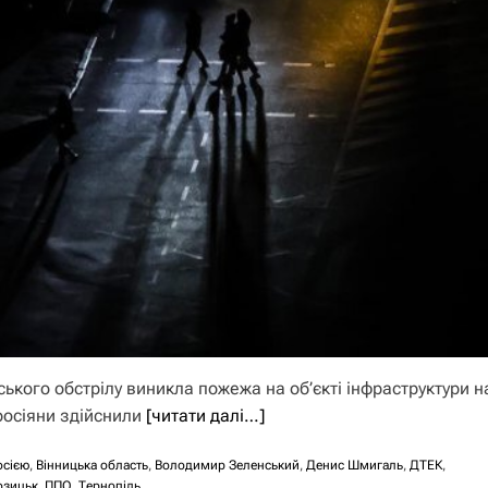
ького обстрілу виникла пожежа на об’єкті інфраструктури н
 росіяни здійснили
[читати далі…]
осією
,
Вінницька область
,
Володимир Зеленський
,
Денис Шмигаль
,
ДТЕК
,
озицьк
,
ППО
,
Тернопіль