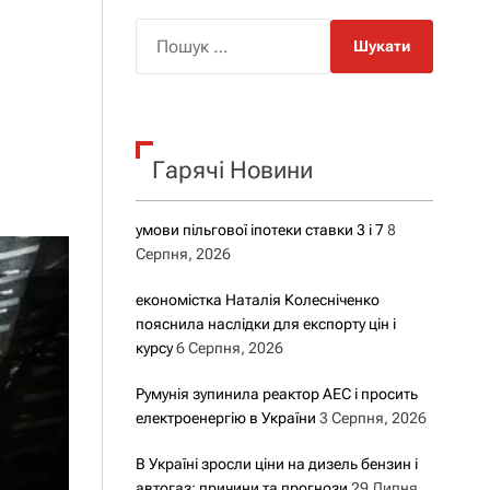
о
р
П
о
о
в
о
ш
г
у
о
р
к
е
Гарячі Новини
:
ж
и
м
у
умови пільгової іпотеки ставки 3 і 7
8
Серпня, 2026
економістка Наталія Колесніченко
пояснила наслідки для експорту цін і
курсу
6 Серпня, 2026
Румунія зупинила реактор АЕС і просить
електроенергію в України
3 Серпня, 2026
В Україні зросли ціни на дизель бензин і
автогаз: причини та прогнози
29 Липня,