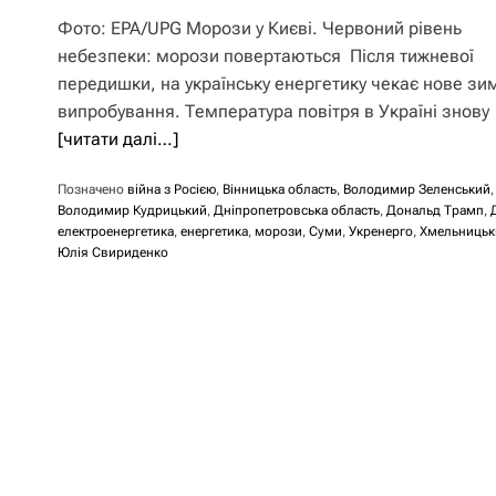
Фото: EPA/UPG Морози у Києві. Червоний рівень
небезпеки: морози повертаються Після тижневої
передишки, на українську енергетику чекає нове зи
випробування. Температура повітря в Україні знову
[читати далі…]
Позначено
війна з Росією
,
Вінницька область
,
Володимир Зеленський
,
Володимир Кудрицький
,
Дніпропетровська область
,
Дональд Трамп
,
електроенергетика
,
енергетика
,
морози
,
Суми
,
Укренерго
,
Хмельницьк
Юлія Свириденко