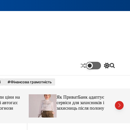
П
П
е
о
р
ш
і
#Фінансова грамотність
е
у
м
к
и
ціни на
Як ПриватБанк адаптує
к
а
тогаз:
сервіси для захисників і
ч
ози
захисниць після полону
к
о
л
ь