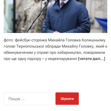
фото: фейсбук-сторінка Михайла Головка Колишньому
голові Тернопільської облради Михайлу Головку, який є
обвинуваченим у справі про хабарництво, повідомили
про ще одну підозру – у недекларуванні
[читати далі…]
П
о
ш