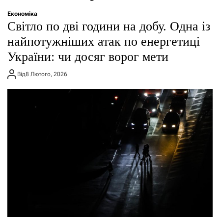
о
р
Економіка
е
Світло по дві години на добу. Одна із
ж
и
найпотужніших атак по енергетиці
м
України: чи досяг ворог мети
у
Від
8 Лютого, 2026