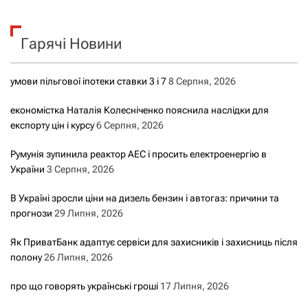
у
к
Гарячі Новини
:
умови пільгової іпотеки ставки 3 і 7
8 Серпня, 2026
економістка Наталія Колесніченко пояснила наслідки для
експорту цін і курсу
6 Серпня, 2026
Румунія зупинила реактор АЕС і просить електроенергію в
України
3 Серпня, 2026
В Україні зросли ціни на дизель бензин і автогаз: причини та
прогнози
29 Липня, 2026
Як ПриватБанк адаптує сервіси для захисників і захисниць після
полону
26 Липня, 2026
про що говорять українські гроші
17 Липня, 2026