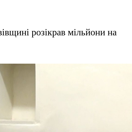
івщині розікрав мільйони на