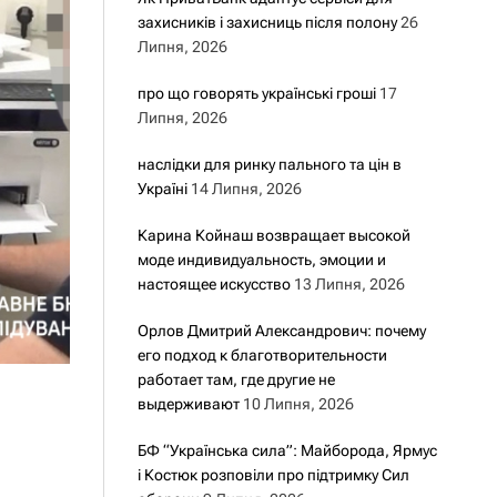
захисників і захисниць після полону
26
Липня, 2026
про що говорять українські гроші
17
Липня, 2026
наслідки для ринку пального та цін в
Україні
14 Липня, 2026
Карина Койнаш возвращает высокой
моде индивидуальность, эмоции и
настоящее искусство
13 Липня, 2026
Орлов Дмитрий Александрович: почему
его подход к благотворительности
работает там, где другие не
выдерживают
10 Липня, 2026
БФ “Українська сила”: Майборода, Ярмус
і Костюк розповіли про підтримку Сил