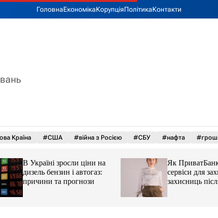
Головна
Економіка
Корупція
Політика
Контакти
увань
ова Країна
#США
#війна з Росією
#СБУ
#нафта
#грош
В Україні зросли ціни на
Як ПриватБанк а
дизель бензин і автогаз:
сервіси для захисн
причини та прогнози
захисниць після 