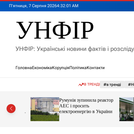
П
П’ятниця, 7 Серпня 2026
4
:
32
:
03
AM
е
р
УНФІР
е
й
т
и
УНФІР: Українські новини фактів і розслід
д
о
в
Головна
Економіка
Корупція
Політика
Контакти
м
і
с
В ТРЕНДІ
#в тренді
#Н
т
у
лія
Румунія зупинила реактор
яснила
АЕС і просить
орту цін і
електроенергію в України