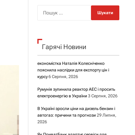
о
р
П
о
о
в
о
ш
г
у
о
р
к
е
Гарячі Новини
:
ж
и
м
у
економістка Наталія Колесніченко
пояснила наслідки для експорту цін і
курсу
6 Серпня, 2026
Румунія зупинила реактор АЕС і просить
електроенергію в України
3 Серпня, 2026
В Україні зросли ціни на дизель бензин і
автогаз: причини та прогнози
29 Липня,
2026
Як ПриватБанк адаптує сервіси для