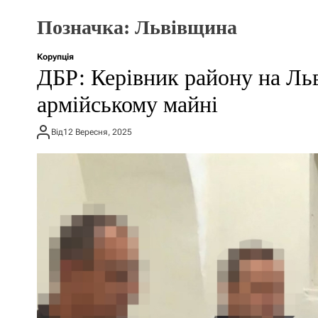
Позначка:
Львівщина
Корупція
ДБР: Керівник району на Льв
армійському майні
Від
12 Вересня, 2025