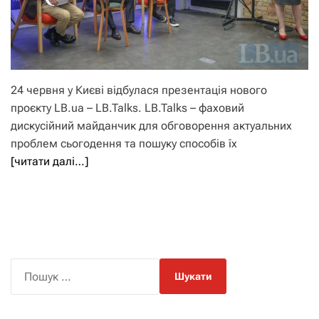
24 червня у Києві відбулася презентація нового
проєкту LB.ua – LB.Talks. LB.Talks – фаховий
дискусійний майданчик для обговорення актуальних
проблем сьогодення та пошуку способів їх
[читати далі…]
П
о
ш