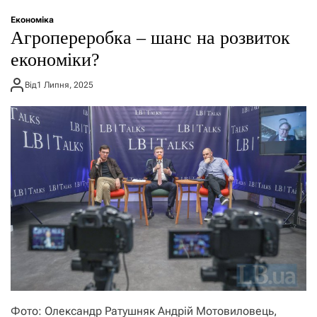
о
р
Економіка
е
Агропереробка – шанс на розвиток
ж
и
економіки?
м
у
Від
1 Липня, 2025
Фото: Олександр Ратушняк Андрій Мотовиловець,