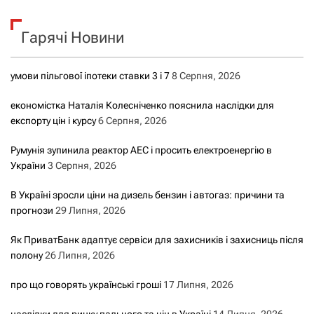
у
к
Гарячі Новини
:
умови пільгової іпотеки ставки 3 і 7
8 Серпня, 2026
економістка Наталія Колесніченко пояснила наслідки для
експорту цін і курсу
6 Серпня, 2026
Румунія зупинила реактор АЕС і просить електроенергію в
України
3 Серпня, 2026
В Україні зросли ціни на дизель бензин і автогаз: причини та
прогнози
29 Липня, 2026
Як ПриватБанк адаптує сервіси для захисників і захисниць після
полону
26 Липня, 2026
про що говорять українські гроші
17 Липня, 2026
наслідки для ринку пального та цін в Україні
14 Липня, 2026