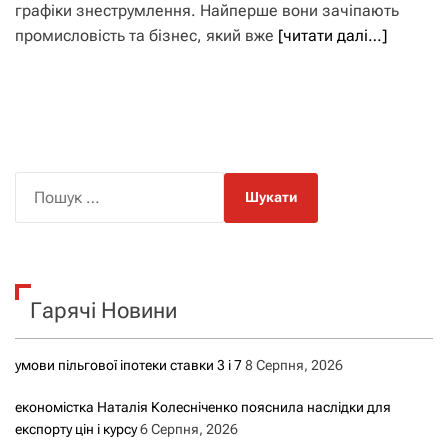
графіки знеструмлення. Найперше вони зачіпають
промисловість та бізнес, який вже
[читати далі…]
П
о
ш
у
к
Гарячі Новини
:
умови пільгової іпотеки ставки 3 і 7
8 Серпня, 2026
економістка Наталія Колесніченко пояснила наслідки для
експорту цін і курсу
6 Серпня, 2026