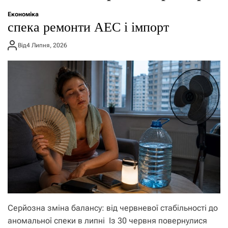
о
р
Економіка
е
спека ремонти АЕС і імпорт
ж
и
Від
4 Липня, 2026
м
у
Серйозна зміна балансу: від червневої стабільності до
аномальної спеки в липні Із 30 червня повернулися