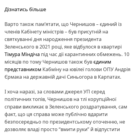
Дізнатись більше
Варто також пам’ятати, що Чернишов – єдиний із
членів Кабінету міністрів – був присутній на
святкуванні дня народження президента
Зеленського в 2021 році, яке відбулося в квартирі
Тімура Міндіча
під час дії карантинних обмежень. 10
місяців по тому Чернишов також був
єдиним
представником
Кабміну на ювілеї голови ОПУ Андрія
Єрмака на державній дачі Синьогора в Карпатах.
І хоча наразі, за словами джерел УП серед
політичних топів, Чернишов на тлі корупційної
справи викликає в Зеленського роздратування, сам
факт, що ця справа може публічно вдарити
безпосередньо по президентському оточенню, не
дозволяє владі просто “вмити руки” й відпустити