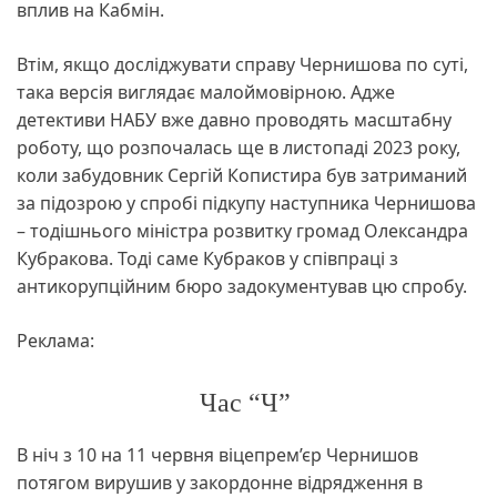
вплив на Кабмін.
Втім, якщо досліджувати справу Чернишова по суті,
така версія виглядає малоймовірною. Адже
детективи НАБУ вже давно проводять масштабну
роботу, що розпочалась ще в листопаді 2023 року,
коли забудовник Сергій Копистира був затриманий
за підозрою у спробі підкупу наступника Чернишова
– тодішнього міністра розвитку громад Олександра
Кубракова. Тоді саме Кубраков у співпраці з
антикорупційним бюро задокументував цю спробу.
Реклама:
Час “Ч”
В ніч з 10 на 11 червня віцепрем’єр Чернишов
потягом вирушив у закордонне відрядження в