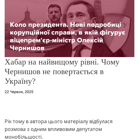
о
р
е
ж
и
м
у
Хабар на найвищому рівні. Чому
Чернишов не повертається в
Україну?
22 Червня, 2025
Рік тому в автора цього матеріалу відбулася
розмова з одним впливовим депутатом
монобільшості.