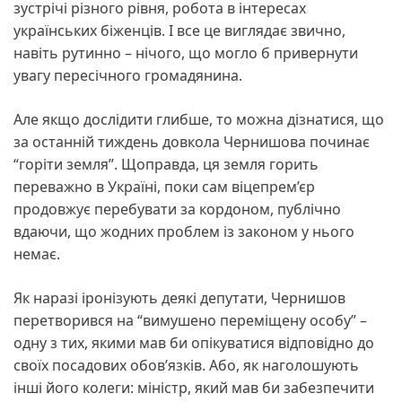
зустрічі різного рівня, робота в інтересах
українських біженців. І все це виглядає звично,
навіть рутинно – нічого, що могло б привернути
увагу пересічного громадянина.
Але якщо дослідити глибше, то можна дізнатися, що
за останній тиждень довкола Чернишова починає
“горіти земля”. Щоправда, ця земля горить
переважно в Україні, поки сам віцепрем’єр
продовжує перебувати за кордоном, публічно
вдаючи, що жодних проблем із законом у нього
немає.
Як наразі іронізують деякі депутати, Чернишов
перетворився на “вимушено переміщену особу” –
одну з тих, якими мав би опікуватися відповідно до
своїх посадових обов’язків. Або, як наголошують
інші його колеги: міністр, який мав би забезпечити