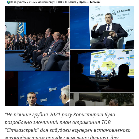
“Не пізніше грудня 2021 року Копистирою було
розроблено злочинний план отримання ТОВ
“Сітігазсервіс” для забудови всупереч встановленого
законодавством порядку земельної ділянки, для