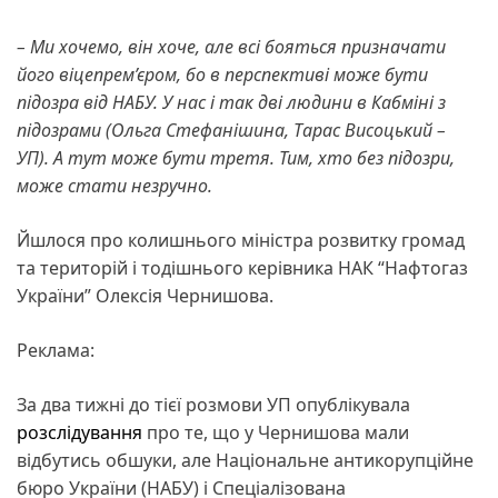
– Ми хочемо, він хоче, але всі бояться призначати
його віцепрем’єром, бо в перспективі може бути
підозра від НАБУ. У нас і так дві людини в Кабміні з
підозрами (Ольга Стефанішина, Тарас Висоцький –
УП). А тут може бути третя. Тим, хто без підозри,
може стати незручно.
Йшлося про колишнього міністра розвитку громад
та територій і тодішнього керівника НАК “Нафтогаз
України” Олексія Чернишова.
Реклама:
За два тижні до тієї розмови УП опублікувала
розслідування
про те, що у Чернишова мали
відбутись обшуки, але Національне антикорупційне
бюро України (НАБУ) і Спеціалізована