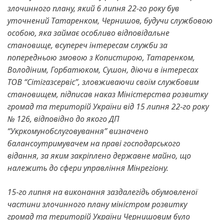
злочинного плану, який 6 липня 22-го року був
уточнений Татаренком, Чернишов, будучи службовою
особою, яка займає особливо відповідальне
становище, всупереч інтересам служби за
попередньою змовою з Копистирою, Татаренком,
Володіним, Горбатюком, Сушон, діючи в інтересах
ТОВ “Сітігазсервіс”, зловживаючи своїм службовим
становищем, підписав наказ Міністерства розвитку
громад та територій України від 15 липня 22-го року
№ 126, відповідно до якого ДП
“Укркомунобслуговування” визначено
балансоутримувачем на праві господарського
відання, за яким закріплено державне майно, що
належить до сфери управління Мінрегіону.
15-го липня на виконання заздалегідь обумовленої
частини злочинного плану міністром розвитку
громад та територій України Чернишовим було