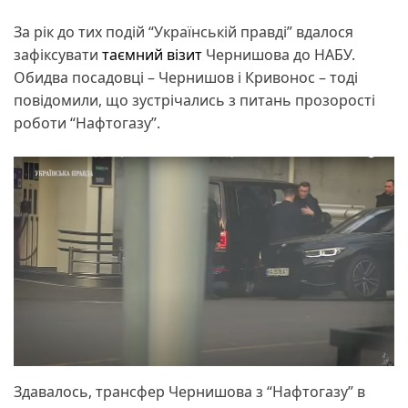
За рік до тих подій “Українській правді” вдалося
зафіксувати
таємний візит
Чернишова до НАБУ.
Обидва посадовці – Чернишов і Кривонос – тоді
повідомили, що зустрічались з питань прозорості
роботи “Нафтогазу”.
Здавалось, трансфер Чернишова з “Нафтогазу” в