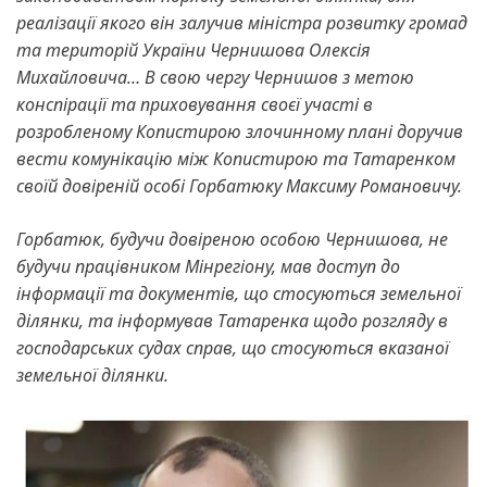
реалізації якого він залучив міністра розвитку громад
та територій України Чернишова Олексія
Михайловича… В свою чергу Чернишов з метою
конспірації та приховування своєї участі в
розробленому Копистирою злочинному плані доручив
вести комунікацію між Копистирою та Татаренком
своїй довіреній особі Горбатюку Максиму Романовичу.
Горбатюк, будучи довіреною особою Чернишова, не
будучи працівником Мінрегіону, мав доступ до
інформації та документів, що стосуються земельної
ділянки, та інформував Татаренка щодо розгляду в
господарських судах справ, що стосуються вказаної
земельної ділянки.