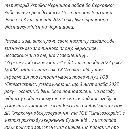
територій України Чернишов подав до Верховної
Ради заяву про відставку. Постановою Верховної
Ради від 3 листопада 2022 року було прийнято
відставку міністра Чернишова.
Разом з цим, виконуючи свою частину заздалегідь
визначеного злочинного плану, Чернишов,
незважаючи на те, що у зверненні ДП
“Укркомунобслуговування” від 1 листопада 2022 року
№ 408, згідно з вимогою ГК України, відсутня
інформація про істотні умови правочину з ТОВ
“Сітігазсервіс”, усвідомлюючи, що 3 листопада 2022
року – останній день його повноважень на посаді,
відтак у подальшому він не зможе надати згоду на
укладення значного господарського зобов’язання між
ДП “Укркомунобслуговування” та ТОВ “Сітігазсервіс”, з
метою розгляду звернення Сушон від 1 листопада
2022 року та забезпечення вирішення питання про