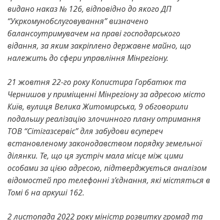
видано наказ № 126, відповідно до якого ДП
“Укркомунобслуговування” визначено
балансоутримувачем на праві господарського
відання, за яким закріплено державне майно, що
належить до сфери управління Мінрегіону.
21 жовтня 22-го року Копистира Горбатюк та
Чернишов у приміщенні Мінрегіону за адресою місто
Київ, вулиця Велика Житомирська, 9 обговорили
подальшу реалізацію злочинного плану отримання
ТОВ “Сітігазсервіс” для забудови всупереч
встановленому законодавством порядку земельної
ділянки. Те, що ця зустріч мала місце між цими
особами за цією адресою, підтверджується аналізом
відомостей про телефонні з’єднання, які містяться в
Томі 6 на аркуші 162.
2 листопада 2022 року міністр розвитку громад та