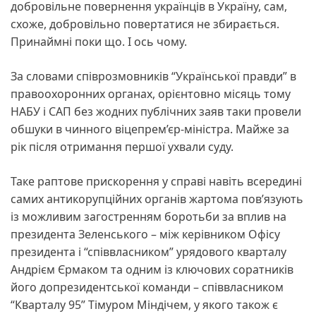
добровільне повернення українців в Україну, сам,
схоже, добровільно повертатися не збирається.
Принаймні поки що. І ось чому.
За словами співрозмовників “Української правди” в
правоохоронних органах, орієнтовно місяць тому
НАБУ і САП без жодних публічних заяв таки провели
обшуки в чинного віцепрем’єр-міністра. Майже за
рік після отримання першої ухвали суду.
Таке раптове прискорення у справі навіть всередині
самих антикорупційних органів жартома пов’язують
із можливим загостренням боротьби за вплив на
президента Зеленського – між керівником Офісу
президента і “співвласником” урядового кварталу
Андрієм Єрмаком та одним із ключових соратників
його допрезидентської команди – співвласником
“Кварталу 95” Тімуром Міндічем, у якого також є