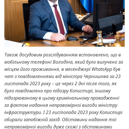
Також досудовим розслідуванням встановлено, що в
мобільному телефоні Володіна, який було вилучено за
місцем його проживання, в месенджері WhatsApp був
чат з повідомленнями від міністра Чернишова за 23
листопада 2023 року – це через 2 дні після того, як
було повідомлено про підозру Копистирі, іншому
підозрюваному в цьому кримінальному провадженні
за фактом надання неправомірної вигоди міністру
інфраструктури. І 23 листопада 2023 року Копистирі
обирали запобіжній захід. Обставини надання тої
неправомірної вигоди дуже схожі з обставинами