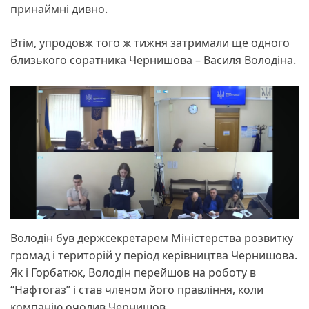
принаймні дивно.
Втім, упродовж того ж тижня затримали ще одного
близького соратника Чернишова – Василя Володіна.
Володін був держсекретарем Міністерства розвитку
громад і територій у період керівництва Чернишова.
Як і Горбатюк, Володін перейшов на роботу в
“Нафтогаз” і став членом його правління, коли
компанію очолив Чернишов.