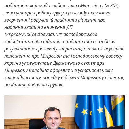
надання такої згоди, видав наказ Мінрегіону № 203,
яким утворив робочу групу з розгляду вказаного
звернення і доручив їй прийняти рішення про
надання згоди на вчинення ДП
“Укркомунобслуговування” господарського
зобов’язання або відмови в наданні такої згоди за
результатами розгляду звернення, а також всупереч
положенню про Мінрегіон та Господарському кодексу
України уповноважив Державного секретаря
Мінрегіону Володіна оформити в установленому
законодавством порядку від імені Мінрегіону рішення,
прийняте робочою групою.