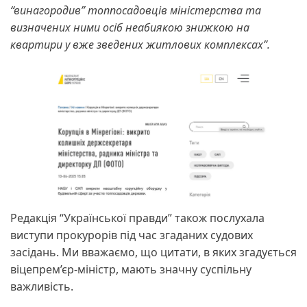
“винагородив” топпосадовців міністерства та
визначених ними осіб неабиякою знижкою на
квартири у вже зведених житлових комплексах”.
Редакція “Української правди” також послухала
виступи прокурорів під час згаданих судових
засідань. Ми вважаємо, що цитати, в яких згадується
віцепрем’єр-міністр, мають значну суспільну
важливість.