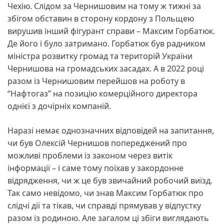
Чехію. Слідом за Чернишовим на тому ж тижні за
збігом обставин в сторону кордону з Польщею
вирушив інший фігурант справи – Максим Горбатюк.
Де його і було затримано. Горбатюк був радником
міністра розвитку громад та територій України
Чернишова на громадських засадах. А в 2022 році
разом із Чернишовим перейшов на роботу в
“Нафтогаз” на позицію комерційного директора
однієї з дочірніх компаній.
Наразі немає однозначних відповідей на запитання,
чи був Олексій Чернишов попереджений про
можливі проблеми із законом через витік
інформації – і саме тому поїхав у закордонне
відрядження, чи ж це був звичайний робочий виїзд.
Так само невідомо, чи знав Максим Горбатюк про
слідчі дії та тікав, чи справді прямував у відпустку
разом із родиною. Але загалом ці збіги виглядають