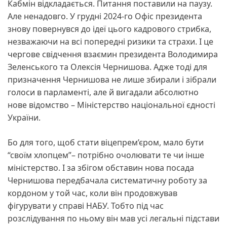
Кабмін відкладається. Питання поставили на паузу.
Але ненадовго. У грудні 2024-го Офіс президента
знову повернувся до ідеї цього кадрового стрибка,
незважаючи на всі попередні ризики та страхи. І це
чергове свідчення взаємин президента Володимира
Зеленського та Олексія Чернишова. Адже тоді для
призначення Чернишова не лише збирали і зібрали
голоси в парламенті, але й вигадали абсолютно
нове відомство – Міністерство національної єдності
України.
Бо для того, щоб стати віцепрем’єром, мало бути
“своїм хлопцем”– потрібно очолювати те чи інше
міністерство. І за збігом обставин нова посада
Чернишова передбачала систематичну роботу за
кордоном у той час, коли він продовжував
фігурувати у справі НАБУ. Тобто під час
розслідування по ньому він мав усі легальні підстави