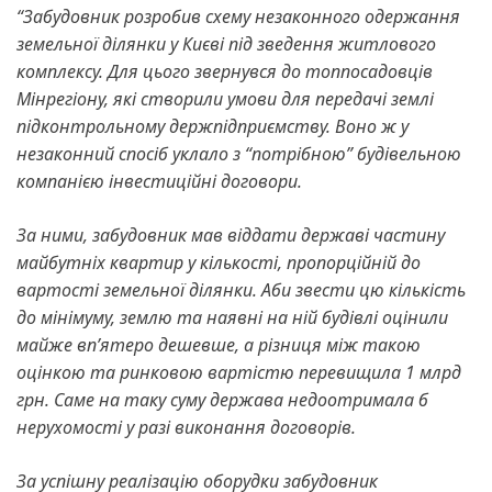
“Забудовник розробив схему незаконного одержання
земельної ділянки у Києві під зведення житлового
комплексу. Для цього звернувся до топпосадовців
Мінрегіону, які створили умови для передачі землі
підконтрольному держпідприємству. Воно ж у
незаконний спосіб уклало з “потрібною” будівельною
компанією інвестиційні договори.
За ними, забудовник мав віддати державі частину
майбутніх квартир у кількості, пропорційній до
вартості земельної ділянки. Аби звести цю кількість
до мінімуму, землю та наявні на ній будівлі оцінили
майже вп’ятеро дешевше, а різниця між такою
оцінкою та ринковою вартістю перевищила 1 млрд
грн. Саме на таку суму держава недоотримала б
нерухомості у разі виконання договорів.
За успішну реалізацію оборудки забудовник