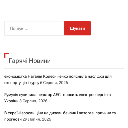
П
о
ш
у
к
Гарячі Новини
:
економістка Наталія Колесніченко пояснила наслідки для
експорту цін і курсу
6 Серпня, 2026
Румунія зупинила реактор АЕС і просить електроенергію в
України
3 Серпня, 2026
В Україні зросли ціни на дизель бензин і автогаз: причини та
прогнози
29 Липня, 2026