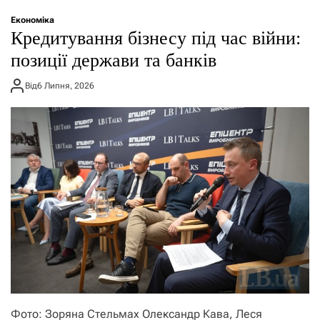
о
р
Економіка
е
Кредитування бізнесу під час війни:
ж
и
позиції держави та банків
м
у
Від
6 Липня, 2026
Фото: Зоряна Стельмах Олександр Кава, Леся