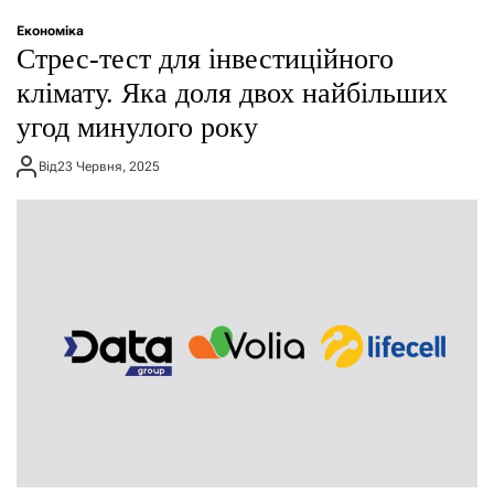
о
р
Економіка
е
Стрес-тест для інвестиційного
ж
и
клімату. Яка доля двох найбільших
м
угод минулого року
у
Від
23 Червня, 2025