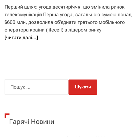
Перший шлях: угода десятиріччя, що змінила ринок
телекомунікацій Перша угода, загальною сумою понад
$600 млн, дозволила об’єднати третього мобільного
оператора країни (lifecell) з лідером ринку
[читати далі…]
П
о
ш
у
к
Гарячі Новини
: