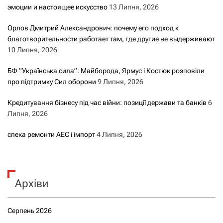
эмоции и настоящее искусство
13 Липня, 2026
с
Орлов Дмитрий Александрович: почему его подход к
а
благотворительности работает там, где другие не выдерживают
10 Липня, 2026
м
БФ “Українська сила”: Майборода, Ярмус і Костюк розповіли
и
про підтримку Сил оборони
9 Липня, 2026
Кредитування бізнесу під час війни: позиції держави та банків
6
Липня, 2026
спека ремонти АЕС і імпорт
4 Липня, 2026
Архіви
Серпень 2026