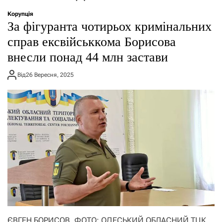
о
р
Корупція
е
За фігуранта чотирьох кримінальних
ж
и
справ ексвійськкома Борисова
м
внесли понад 44 млн застави
у
Від
26 Вересня, 2025
ЄВГЕН БОРИСОВ, ФОТО: ОДЕСЬКИЙ ОБЛАСНИЙ ТЦК