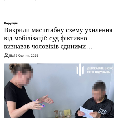
Корупція
Викрили масштабну схему ухилення
від мобілізації: суд фіктивно
визнавав чоловіків єдиними
опікунами
Від
15 Серпня, 2025