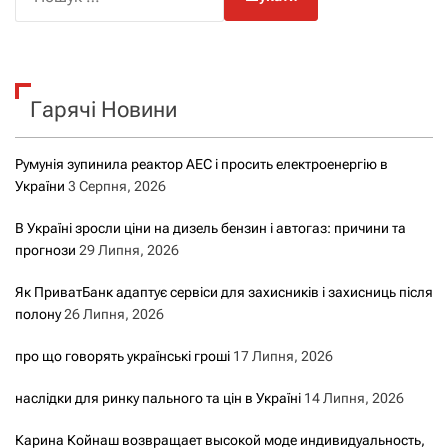
о
г
ш
а
у
к
ц
Гарячі Новини
:
і
Румунія зупинила реактор АЕС і просить електроенергію в
я
України
3 Серпня, 2026
з
В Україні зросли ціни на дизель бензин і автогаз: причини та
прогнози
29 Липня, 2026
а
Як ПриватБанк адаптує сервіси для захисників і захисниць після
з
полону
26 Липня, 2026
а
про що говорять українські гроші
17 Липня, 2026
п
наслідки для ринку пального та цін в Україні
14 Липня, 2026
и
Карина Койнаш возвращает высокой моде индивидуальность,