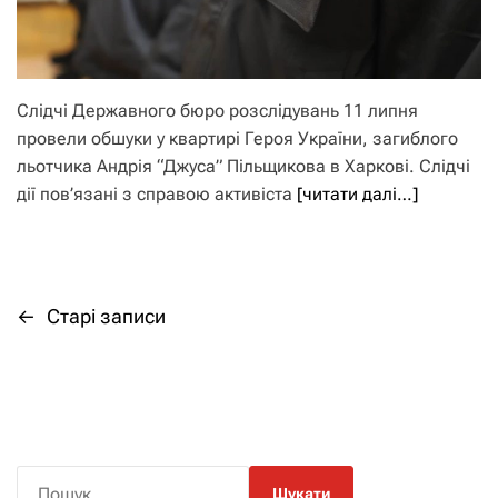
Слідчі Державного бюро розслідувань 11 липня
провели обшуки у квартирі Героя України, загиблого
льотчика Андрія “Джуса” Пільщикова в Харкові. Слідчі
дії пов’язані з справою активіста
[читати далі…]
←
Старі записи
Н
а
в
і
П