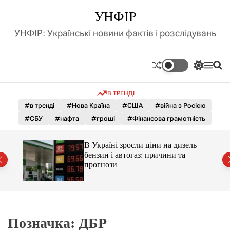
П
УНФІР
е
р
УНФІР: Українські новини фактів і розслідувань
е
й
т
П
М
П
и
е
е
о
д
р
н
ш
В ТРЕНДІ
е
ю
у
о
м
к
#в тренді
#Нова Країна
#США
#війна з Росією
в
и
м
#СБУ
#нафта
#гроші
#Фінансова грамотність
к
і
а
ч
с
С і
В Україні зросли ціни на дизель
к
т
раїни
бензин і автогаз: причини та
о
у
прогнози
л
ь
о
р
о
в
о
Позначка:
ДБР
г