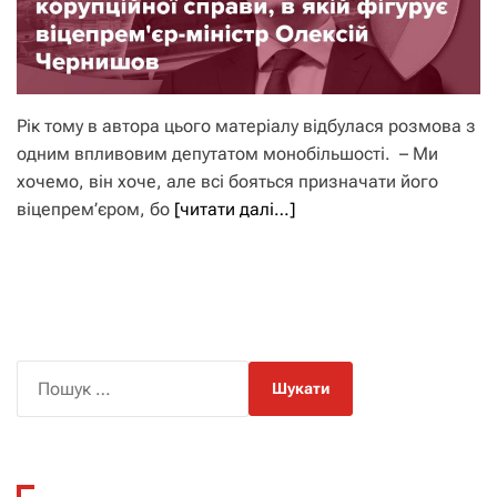
Рік тому в автора цього матеріалу відбулася розмова з
одним впливовим депутатом монобільшості. – Ми
хочемо, він хоче, але всі бояться призначати його
віцепрем’єром, бо
[читати далі…]
П
о
ш
у
к