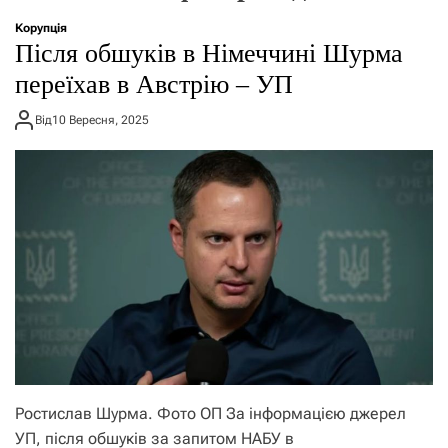
о
р
Корупція
е
Після обшуків в Німеччині Шурма
ж
и
переїхав в Австрію – УП
м
у
Від
10 Вересня, 2025
Ростислав Шурма. Фото ОП За інформацією джерел
УП, після обшуків за запитом НАБУ в