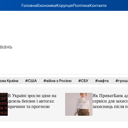
Головна
Економіка
Корупція
Політика
Контакти
увань
ова Країна
#США
#війна з Росією
#СБУ
#нафта
#грош
В Україні зросли ціни на
Як ПриватБанк а
дизель бензин і автогаз:
сервіси для захисн
причини та прогнози
захисниць після 