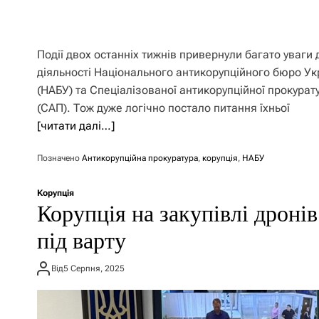
Події двох останніх тижнів привернули багато уваги 
діяльності Національного антикорупційного бюро Ук
(НАБУ) та Спеціалізованої антикорупційної прокурат
(САП). Тож дуже логічно постало питання їхньої
[читати далі…]
Позначено
Антикорупційна прокуратура
,
корупція
,
НАБУ
Корупція
Корупція на закупівлі дроні
під варту
Від
5 Серпня, 2025