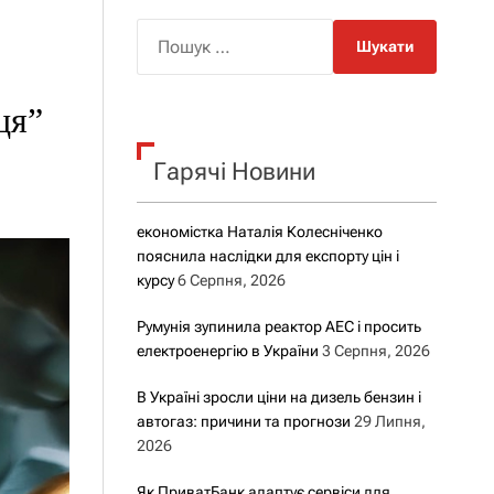
о
р
П
о
о
в
о
ш
г
ця”
у
о
р
к
е
Гарячі Новини
:
ж
и
м
у
економістка Наталія Колесніченко
пояснила наслідки для експорту цін і
курсу
6 Серпня, 2026
Румунія зупинила реактор АЕС і просить
електроенергію в України
3 Серпня, 2026
В Україні зросли ціни на дизель бензин і
автогаз: причини та прогнози
29 Липня,
2026
Як ПриватБанк адаптує сервіси для