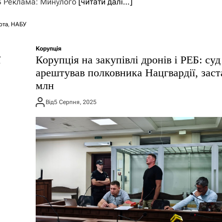
S Реклама: Минулого
[читати далі…]
ота
,
НАБУ
Корупція
ї
Корупція на закупівлі дронів і РЕБ: суд
арештував полковника Нацгвардії, заст
млн
Від
5 Серпня, 2025