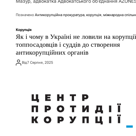
Мазур, адвокатка Адвокатського об’єднання AZONE
Позначено
Антикорупційна прокуратура
,
корупція
,
міжнародна спільн
Корупція
Як і чому в Україні не ловили на корупці
топпосадовців і суддів до створення
антикорупційних органів
Від
7 Серпня, 2025