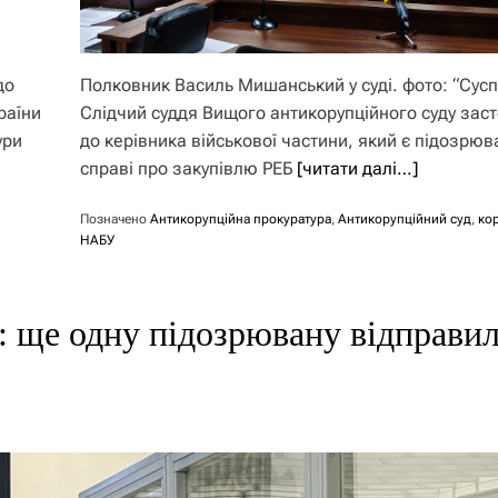
до
Полковник Василь Мишанський у суді. фото: “Сусп
раїни
Слідчий суддя Вищого антикорупційного суду зас
ури
до керівника військової частини, який є підозрюв
справі про закупівлю РЕБ
[читати далі…]
Позначено
Антикорупційна прокуратура
,
Антикорупційний суд
,
ко
НАБУ
в: ще одну підозрювану відправи