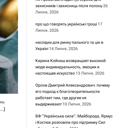
захисників і захисниць після полону
26
Липня, 2026
про що говорять українські гроші
17
Липня, 2026
наслідки для ринку пального та цін в
Україні
14 Липня, 2026
Карина Койнаш возвращает высокой
моде индивидуальность, эмоции и
настоящее искусство
13 Липня, 2026
Орлов Дмитрий Александрович: почему
его подход к благотворительности
работает там, где другие не
ень
выдерживают
10 Липня, 2026
і…]
БФ “Українська сила”: Майборода, Ярмус
і Костюк розповіли про підтримку Сил