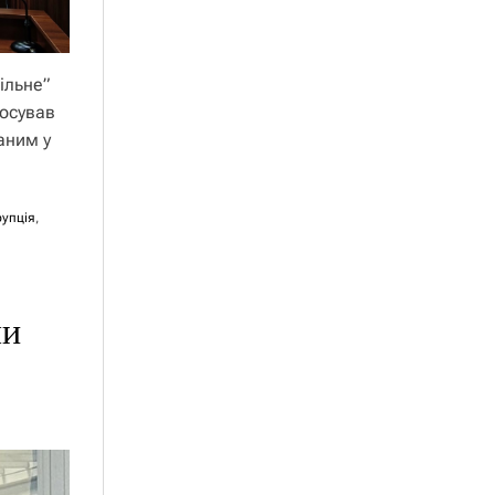
ільне”
тосував
аним у
рупція
,
ли