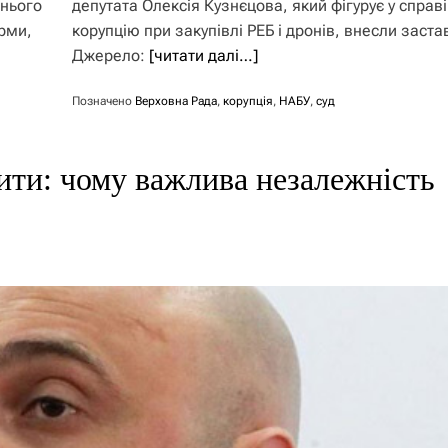
шнього
депутата Олексія Кузнєцова, який фігурує у справі
рми,
корупцію при закупівлі РЕБ і дронів, внесли заста
Джерело:
[читати далі…]
Позначено
Верховна Рада
,
корупція
,
НАБУ
,
суд
ити: чому важлива незалежність