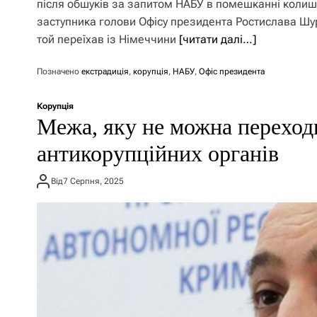
після обшуків за запитом НАБУ в помешканні коли
заступника голови Офісу президента Ростислава Шу
той переїхав із Німеччини
[читати далі…]
Позначено
екстрадиція
,
корупція
,
НАБУ
,
Офіс президента
Корупція
Межа, яку не можна переход
антикорупційних органів
Від
7 Серпня, 2025