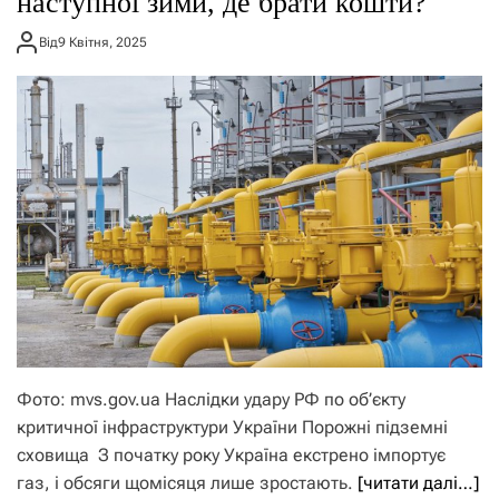
наступної зими, де брати кошти?
Від
9 Квітня, 2025
Фото: mvs.gov.ua Наслідки удару РФ по об’єкту
критичної інфраструктури України Порожні підземні
сховища З початку року Україна екстрено імпортує
газ, і обсяги щомісяця лише зростають.
[читати далі…]