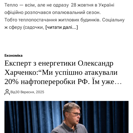
Тепло — всім, але не одразу 28 жовтня в Україні
офіційно розпочався опалювальний сезон.
Тобто теплопостачання житлових будинків. Соціальну
ж сферу (садочки,
[читати далі…]
Економіка
Експерт з енергетики Олександр
Харченко:“Ми успішно атакували
20% нафтопереробки РФ. Їм уже
боляче”.
Від
30 Вересня, 2025