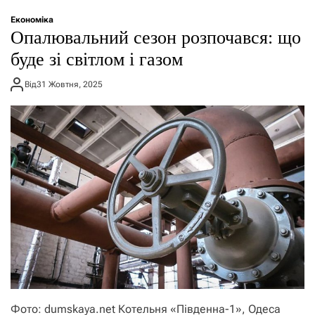
о
р
Економіка
е
Опалювальний сезон розпочався: що
ж
и
буде зі світлом і газом
м
у
Від
31 Жовтня, 2025
Фото: dumskaya.net Котельня «Південна-1», Одеса