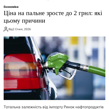
о
р
Економіка
е
Ціна на пальне зросте до 2 грнл: які
ж
и
цьому причини
м
у
Від
2 Січня, 2026
Тотальна залежність від імпорту Ринок нафтопродуктів