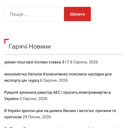
П
о
ш
у
к
Гарячі Новини
:
умови пільгової іпотеки ставки 3 і 7
8 Серпня, 2026
економістка Наталія Колесніченко пояснила наслідки для
експорту цін і курсу
6 Серпня, 2026
Румунія зупинила реактор АЕС і просить електроенергію в
України
3 Серпня, 2026
В Україні зросли ціни на дизель бензин і автогаз: причини та
прогнози
29 Липня, 2026