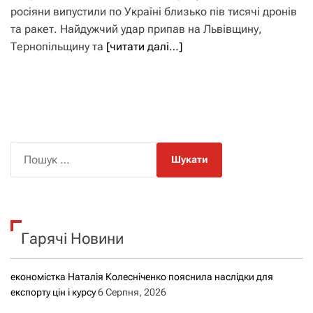
росіяни випустили по Україні близько пів тисячі дронів
та ракет. Найдужчий удар припав на Львівщину,
Тернопільщину та
[читати далі…]
П
о
ш
у
к
Гарячі Новини
:
економістка Наталія Колесніченко пояснила наслідки для
експорту цін і курсу
6 Серпня, 2026