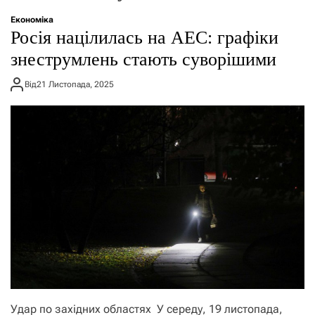
о
р
Економіка
е
Росія націлилась на АЕС: графіки
ж
и
знеструмлень стають суворішими
м
у
Від
21 Листопада, 2025
Удар по західних областях У середу, 19 листопада,