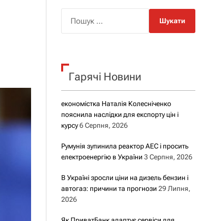
о
р
П
о
о
в
о
ш
г
у
о
р
к
е
Гарячі Новини
:
ж
и
м
у
економістка Наталія Колесніченко
пояснила наслідки для експорту цін і
курсу
6 Серпня, 2026
Румунія зупинила реактор АЕС і просить
електроенергію в України
3 Серпня, 2026
В Україні зросли ціни на дизель бензин і
автогаз: причини та прогнози
29 Липня,
2026
Як ПриватБанк адаптує сервіси для