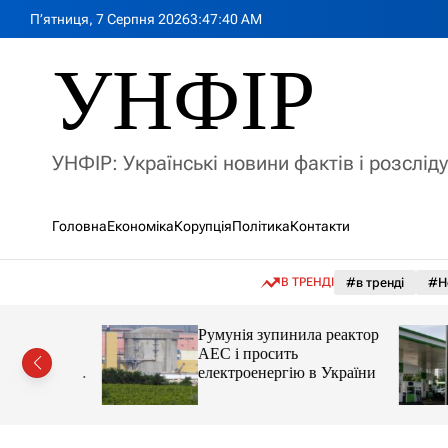
П
П’ятниця, 7 Серпня 2026
3
:
47
:
42
AM
е
р
УНФІР
е
й
т
и
УНФІР: Українські новини фактів і розслід
д
о
в
Головна
Економіка
Корупція
Політика
Контакти
м
і
с
В ТРЕНДІ
#в тренді
#Н
т
у
лія
Румунія зупинила реактор
яснила
АЕС і просить
орту цін і
електроенергію в України