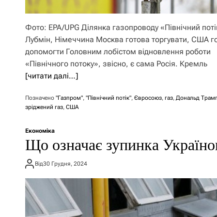
Фото: EPA/UPG Ділянка газопроводу «Північний поті
Лубмін, Німеччина Москва готова торгувати, США го
допомогти Головним лобістом відновлення роботи
«Північного потоку», звісно, є сама Росія. Кремль
[читати далі…]
Позначено
"Газпром"
,
"Північний потік"
,
Євросоюз
,
газ
,
Дональд Трам
зріджений газ
,
США
Економіка
Що означає зупинка Україно
Від
30 Грудня, 2024