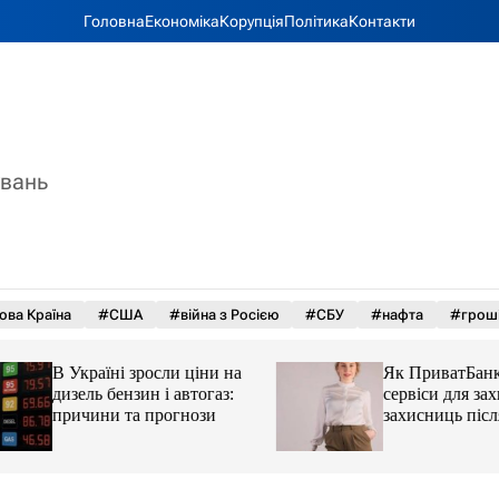
Головна
Економіка
Корупція
Політика
Контакти
увань
ова Країна
#США
#війна з Росією
#СБУ
#нафта
#грош
В Україні зросли ціни на
Як ПриватБанк а
дизель бензин і автогаз:
сервіси для захисн
причини та прогнози
захисниць після 