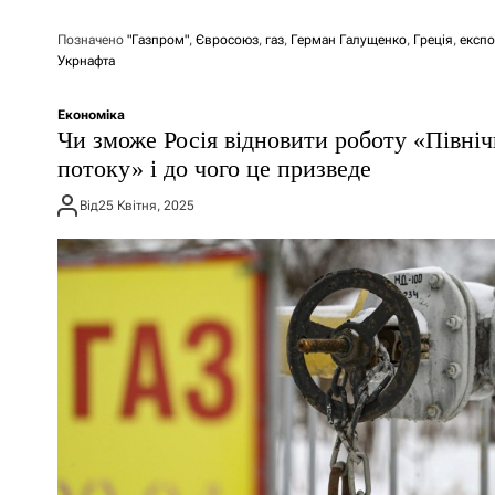
Позначено
"Газпром"
,
Євросоюз
,
газ
,
Герман Галущенко
,
Греція
,
експо
Укрнафта
Економіка
Чи зможе Росія відновити роботу «Північ
потоку» і до чого це призведе
Від
25 Квітня, 2025