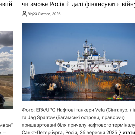
ливий
чи зможе Росія й далі фінансувати війн
Від
23 Лютого, 2026
Фото: EPA/UPG Нафтові танкери Vela (Сінгапур, лі
та Jag Sparrow (Багамські острови, праворуч)
пришвартовані біля причалу нафтового терміналу
рмери”
Санкт-Петербурга, Росія, 26 вересня 2025
[читати
у —