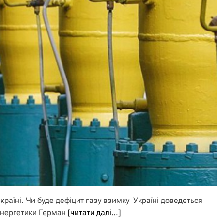
країні. Чи буде дефіцит газу взимку Україні доведеться
 енергетики Герман
[читати далі…]