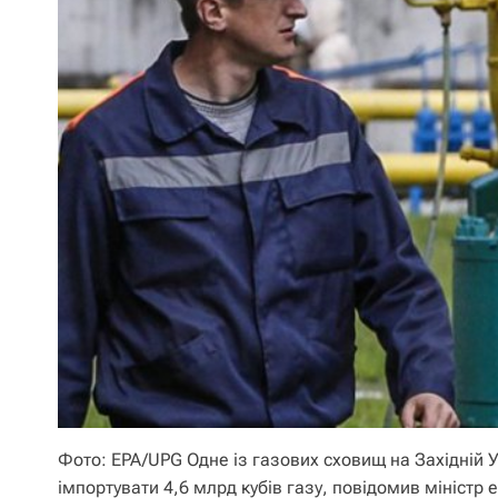
Фото: EPA/UPG Одне із газових сховищ на Західній У
імпортувати 4,6 млрд кубів газу, повідомив міністр