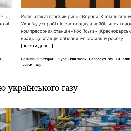
к-1»,
Росія атакує газовий ринок Європи Кремль звин
тові
Україну у спробі підірвати одну з найбільших газо
компресорних станцій «Російська» (Краснодарсь
край). Ця станція забезпечує стабільну роботу
[читати далі…]
п
,
Позначено
"Газпром"
,
"Турецький поток"
,
Євросоюз
,
газ
,
ПСГ
,
санкц
транзит газу
ю українського газу