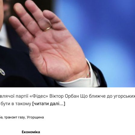
влячої партії «Фідес» Віктор Орбан Що ближче до угорськи
 бути в такому
[читати далі…]
ба
,
транзит газу
,
Угорщина
Економіка