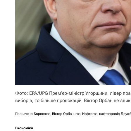
Фото: EPA/UPG Прем’єр-міністр Угорщини, лідер пра
виборів, то більше провокацій Віктор Орбан не звик
Позначено
Євросоюз
,
Віктор Орбан
,
газ
,
Нафтогаз
,
нафтопровід Друж
Економіка