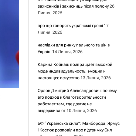
захисників і захисниць після полону
26
Липня, 2026
про що говорять українські гроші
17
Липня, 2026
наслідки для ринку пального та цін в
Україні
14 Липня, 2026
Карина Койнаш возвращает высокой
моде индивидуальность, эмоции и
настоящее искусство
13 Липня, 2026
Орлов Дмитрий Александрович: почему
х
его подход к благотворительности
работает там, где другие не
выдерживают
10 Липня, 2026
БФ “Українська сила”: Майборода, Ярмус
і Костюк розповіли про підтримку Сил