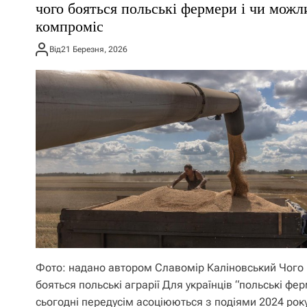
чого бояться польські фермери і чи мож
компроміс
Від
21 Березня, 2026
Фото: надано автором Славомір Каліновський Чого
бояться польські аграрії Для українців “польські фе
сьогодні передусім асоціюються з подіями 2024 рок