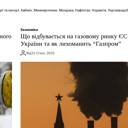
рт та імпорт
,
Кабмін
,
Міненергетики
,
Молдова
,
Нафтогаз
,
Норвегія
,
Укргазвидо
Економіка
ного
Що відбувається на газовому ринку ЄС
України та як лихоманить “Газпром”
Від
23 Січня, 2025