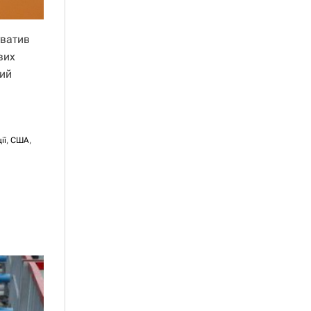
уватив
вих
кий
ії
,
США
,