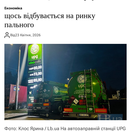
о
р
Економіка
е
щось відбувається на ринку
ж
и
пального
м
у
Від
23 Квітня, 2026
Фото: Клос Ярина / Lb.ua На автозаправній станції UPG