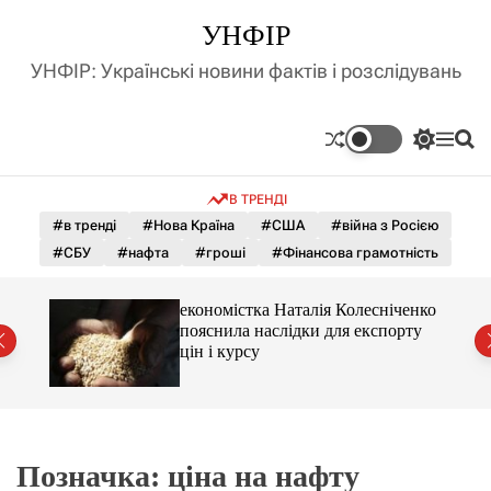
П
УНФІР
е
р
УНФІР: Українські новини фактів і розслідувань
е
й
т
П
М
П
и
е
е
о
д
р
н
ш
В ТРЕНДІ
е
ю
у
о
м
к
#в тренді
#Нова Країна
#США
#війна з Росією
в
и
м
#СБУ
#нафта
#гроші
#Фінансова грамотність
к
і
а
ч
с
и 3 і
економістка Наталія Колесніченко
к
т
пояснила наслідки для експорту
о
у
цін і курсу
л
ь
о
р
о
в
о
Позначка:
ціна на нафту
г