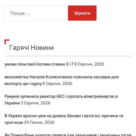
П
о
ш
у
к
Гарячі Новини
:
умови пільгової іпотеки ставки 3 і 7
8 Серпня, 2026
економістка Наталія Колесніченко пояснила наслідки для
експорту цін і курсу
6 Серпня, 2026
Румунія зупинила реактор АЕС і просить електроенергію в
України
3 Серпня, 2026
В Україні зросли ціни на дизель бензин і автогаз: причини та
прогнози
29 Липня, 2026
Як ПриватБанк адаптує сервіси для захисників і захисниць після