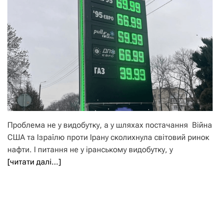
Проблема не у видобутку, а у шляхах постачання Війна
США та Ізраїлю проти Ірану сколихнула світовий ринок
нафти. І питання не у іранському видобутку, у
[читати далі…]