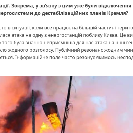
ції. Зокрема, у зв’язку з цим уже були відключення 
 енергосистеми до дестабілізаційних планів Кремля?
о в ситуації, коли все працює на більшій частині територ
лася атака на одну з енергостанцій поблизу Києва. Це в
о того була значно неприємніша для нас атака на інші ге
 було жодного розголосу. Публічний резонанс жодним чи
увається. Інформаційне поле часто резонує якимось неспо