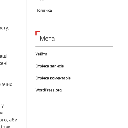
Політика
сту,
Мета
Увійти
наші
жені
Стрічка записів
Стрічка коментарів
значно
WordPress.org
 у
ня
ого, аби
і так