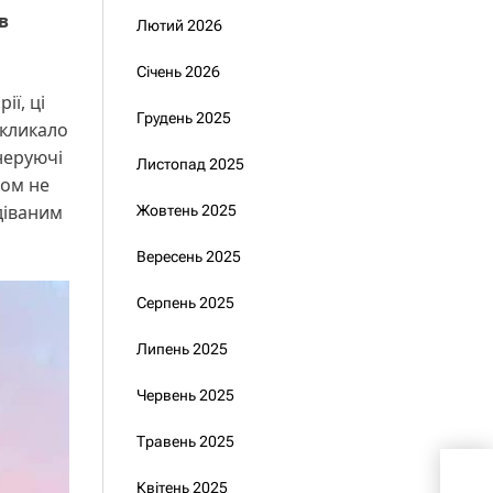
в
Лютий 2026
Січень 2026
ії, ці
Грудень 2025
икликало
неруючі
Листопад 2025
ном не
діваним
Жовтень 2025
Вересень 2025
Серпень 2025
Липень 2025
Червень 2025
Травень 2025
Огл
Квітень 2025
Єрм