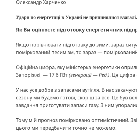
Олександр Харченко
Удари по енергетиці в Україні не припинялися взагалі
Як Ви оцінюєте підготовку енергетичних підп
Якщо порівнювати підготовку до зими, зараз ситуа
поміркований песимізм, то зараз — поміркований
Офіційна цифра, яку міністерка енергетики опри
Запоріжжі, — 17,6 ГВт
(генерації
—
Ред.)
. Ця цифра 
У нас усе добре з запасами вугілля. В нас закачую
сезону ми будемо готові, скоріш за все. Це був в
завдання приготувати запаси газу. З ним упорали
Тому мій прогноз помірковано оптимістичний. Зві
цього ми передбачити точно не можемо.