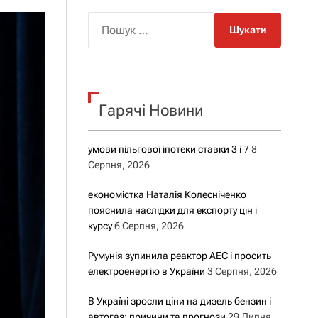
о
р
П
о
о
в
о
ш
г
у
о
р
к
е
Гарячі Новини
:
ж
и
м
у
умови пільгової іпотеки ставки 3 і 7
8
Серпня, 2026
економістка Наталія Колесніченко
пояснила наслідки для експорту цін і
курсу
6 Серпня, 2026
Румунія зупинила реактор АЕС і просить
електроенергію в України
3 Серпня, 2026
В Україні зросли ціни на дизель бензин і
автогаз: причини та прогнози
29 Липня,