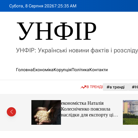
П
Субота, 8 Серпня 2026
7
:
25
:
37
AM
е
р
УНФІР
е
й
т
и
УНФІР: Українські новини фактів і розслід
д
о
в
Головна
Економіка
Корупція
Політика
Контакти
м
і
с
В ТРЕНДІ
#в тренді
#Н
т
у
іпотеки
економістка Наталія
Колесніченко пояснила
наслідки для експорту цін і
курсу