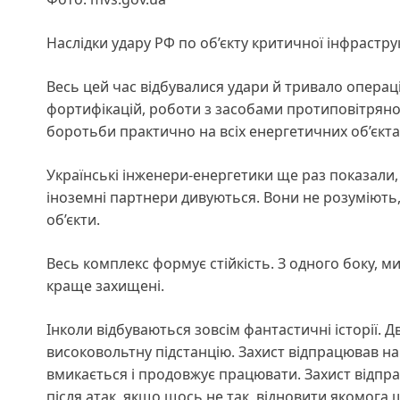
Наслідки удару РФ по об’єкту критичної інфрастру
Весь цей час відбувалися удари й тривало операці
фортифікацій, роботи з засобами протиповітряно
боротьби практично на всіх енергетичних об’єкта
Українські інженери-енергетики ще раз показали, 
іноземні партнери дивуються. Вони не розуміють
об’єкти.
Весь комплекс формує стійкість. З одного боку, м
краще захищені.
Інколи відбуваються зовсім фантастичні історії. Дв
високовольтну підстанцію. Захист відпрацював на 
вмикається і продовжує працювати. Захист відпра
після атак, якщо щось не так, відновити якомог