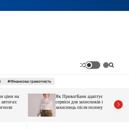
П
П
е
о
р
ш
і
#Фінансова грамотність
е
у
м
к
и
ціни на
Як ПриватБанк адаптує
к
а
тогаз:
сервіси для захисників і
ч
ози
захисниць після полону
к
о
л
ь