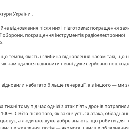
ктури України .
йне відновлення після них і підготовка: покращення захи
ї оборони, покращення інструментів радіоелектронної
х.
що темпи, якість і глибина відновлення часом такі, що 
, як нам вдалося відновити певні дуже серйозно пошкод
и відновили набагато більше генерації, а з іншого — ми 
а тижні тому під час однієї з атак п’ять дронів потрапили
100%. Себто після того, як закінчується атака, обладнан
цьовує, а люди вже дуже добре знають, що робити для т
а швидше живлення, потім — якомога швидше обладнання 