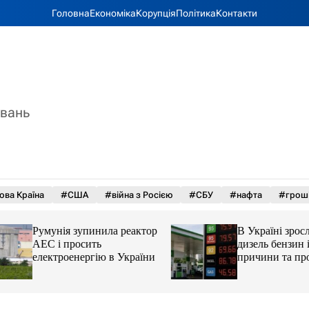
Головна
Економіка
Корупція
Політика
Контакти
увань
ова Країна
#США
#війна з Росією
#СБУ
#нафта
#грош
Румунія зупинила реактор
В Україні зросли 
АЕС і просить
дизель бензин і ав
електроенергію в України
причини та прогн