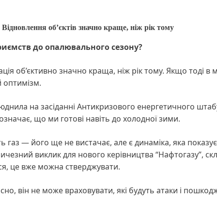
. Відновлення об’єктів значно краще, ніж рік тому
риємств до опалювального сезону?
ція об’єктивно значно краща, ніж рік тому. Якщо тоді в 
 оптимізм.
люднила на засіданні Антикризового енергетичного штаб
означає, що ми готові навіть до холодної зими.
ть газ — його ще не вистачає, але є динаміка, яка показу
еличезний виклик для нового керівництва “Нафтогазу”, ск
ся, це вже можна стверджувати.
сно, він не може враховувати, які будуть атаки і пошко