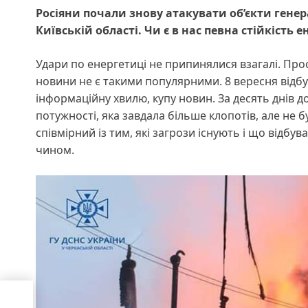
Росіяни почали знову атакувати об’єкти генера
Київській області. Чи є в нас певна стійкість
Удари по енергетиці не припинялися взагалі. Прост
новини не є такими популярними. 8 вересня відбу
інформаційну хвилю, купу новин. За десять днів д
потужності, яка завдала більше клопотів, але не
співмірний із тим, які загрози існують і що відб
чином.
ки
е 6