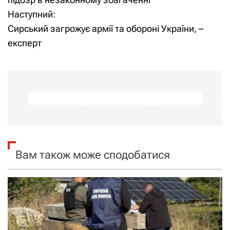
Наступний:
в
Сирський загрожує армії та обороні України, –
і
експерт
г
а
ц
і
я
Вам також може сподобатися
з
а
п