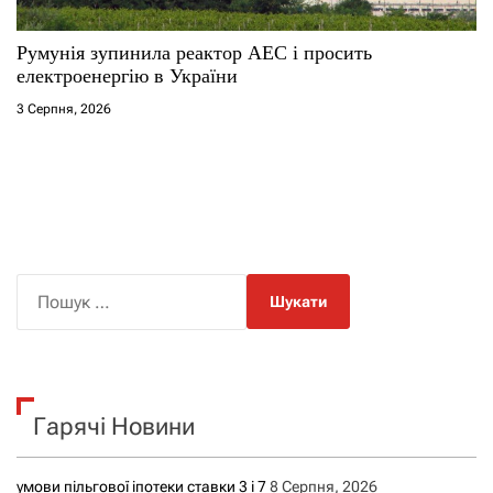
Румунія зупинила реактор АЕС і просить
електроенергію в України
3 Серпня, 2026
П
о
ш
у
к
Гарячі Новини
:
умови пільгової іпотеки ставки 3 і 7
8 Серпня, 2026