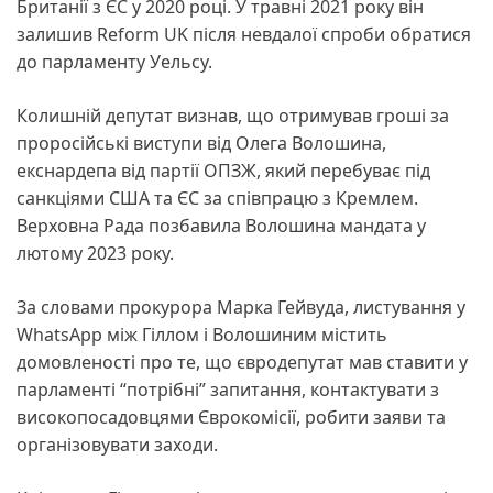
Британії з ЄС у 2020 році. У травні 2021 року він
залишив Reform UK після невдалої спроби обратися
до парламенту Уельсу.
Колишній депутат визнав, що отримував гроші за
проросійські виступи від Олега Волошина,
екснардепа від партії ОПЗЖ, який перебуває під
санкціями США та ЄС за співпрацю з Кремлем.
Верховна Рада позбавила Волошина мандата у
лютому 2023 року.
За словами прокурора Марка Гейвуда, листування у
WhatsApp між Гіллом і Волошиним містить
домовленості про те, що євродепутат мав ставити у
парламенті “потрібні” запитання, контактувати з
високопосадовцями Єврокомісії, робити заяви та
організовувати заходи.