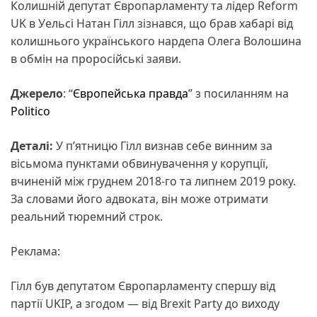
Колишній депутат Європарламенту та лідер Reform
UK в Уельсі Натан Гілл зізнався, що брав хабарі від
колишнього українського нардепа Олега Волошина
в обмін на проросійські заяви.
Джерело
: “
Європейська правда
” з посиланням на
Politico
Деталі:
У п’ятницю Гілл визнав себе винним за
вісьмома пунктами обвинувачення у корупції,
вчиненій між груднем 2018-го та липнем 2019 року.
За словами його адвоката, він може отримати
реальний тюремний строк.
Реклама:
Гілл був депутатом Європарламенту спершу від
партії UKIP, а згодом — від Brexit Party до виходу