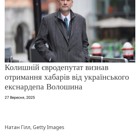
о
р
е
ж
и
м
у
Колишній євродепутат визнав
отримання хабарів від українського
екснардепа Волошина
27 Вересня, 2025
Натан Гілл, Getty Images