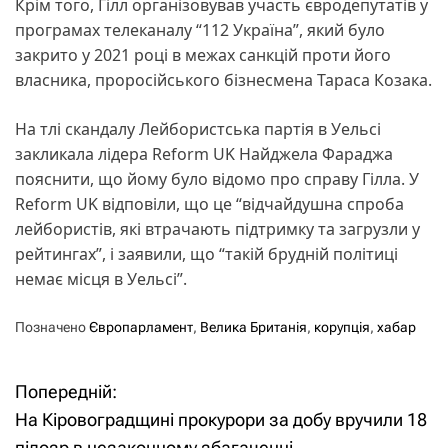
Крім того, Гілл організовував участь євродепутатів у
програмах телеканалу “112 Україна”, який було
закрито у 2021 році в межах санкцій проти його
власника, проросійського бізнесмена Тараса Козака.
На тлі скандалу Лейбористська партія в Уельсі
закликала лідера Reform UK Найджела Фараджа
пояснити, що йому було відомо про справу Гілла. У
Reform UK відповіли, що це “відчайдушна спроба
лейбористів, які втрачають підтримку та загрузли у
рейтингах”, і заявили, що “такій брудній політиці
немає місця в Уельсі”.
Позначено
Європарламент
,
Велика Британія
,
корупція
,
хабар
Попередній:
Н
На Кіровоградщині прокурори за добу вручили 18
а
підозр в незаконному збагаченні