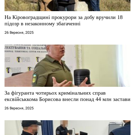
и
с
На Кіровоградщині прокурори за добу вручили 18
підозр в незаконному збагаченні
і
26 Вересня, 2025
в
За фігуранта чотирьох кримінальних справ
ексвійськкома Борисова внесли понад 44 млн застави
26 Вересня, 2025