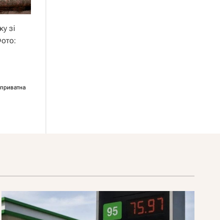
у зі
Фото:
приватна