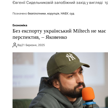
Євгенії Сидельниковій запобіжний захід у вигляді т
Позначено
безпілотники
,
корупція
,
НАБУ
,
суд
Економіка
Без експорту український Miltech не має
перспектив, – Яковенко
Від
21 Березня, 2025