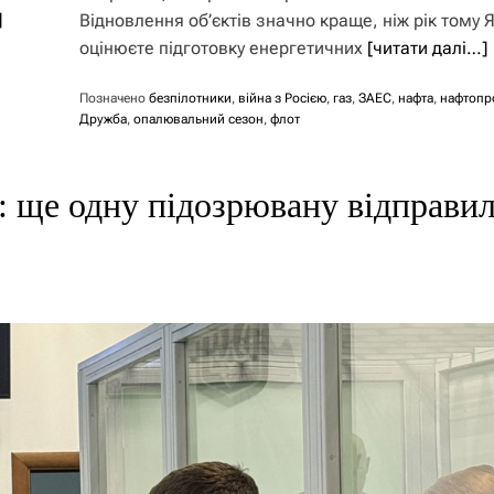
]
Відновлення об’єктів значно краще, ніж рік тому 
оцінюєте підготовку енергетичних
[читати далі…]
Позначено
безпілотники
,
війна з Росією
,
газ
,
ЗАЕС
,
нафта
,
нафтопр
Дружба
,
опалювальний сезон
,
флот
в: ще одну підозрювану відправи