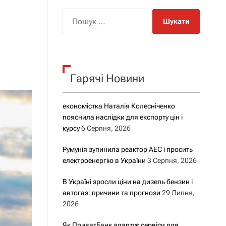
о
р
П
о
о
в
о
ш
г
у
о
р
к
е
Гарячі Новини
:
ж
и
м
у
економістка Наталія Колесніченко
пояснила наслідки для експорту цін і
курсу
6 Серпня, 2026
Румунія зупинила реактор АЕС і просить
електроенергію в України
3 Серпня, 2026
В Україні зросли ціни на дизель бензин і
автогаз: причини та прогнози
29 Липня,
2026
Як ПриватБанк адаптує сервіси для