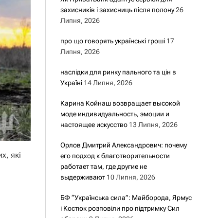
захисників і захисниць після полону
26
Липня, 2026
про що говорять українські гроші
17
Липня, 2026
наслідки для ринку пального та цін в
Україні
14 Липня, 2026
Карина Койнаш возвращает высокой
моде индивидуальность, эмоции и
настоящее искусство
13 Липня, 2026
Орлов Дмитрий Александрович: почему
х, які
его подход к благотворительности
работает там, где другие не
выдерживают
10 Липня, 2026
БФ “Українська сила”: Майборода, Ярмус
і Костюк розповіли про підтримку Сил