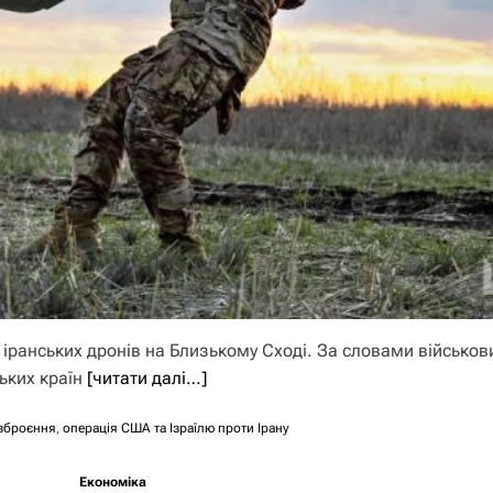
ранських дронів на Близькому Сході. За словами військови
ьких країн
[читати далі…]
озброєння
,
операція США та Ізраїлю проти Ірану
Економіка