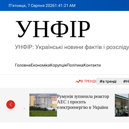
П
П’ятниця, 7 Серпня 2026
1
:
41
:
23
AM
е
р
УНФІР
е
й
т
и
УНФІР: Українські новини фактів і розслід
д
о
в
Головна
Економіка
Корупція
Політика
Контакти
м
і
с
В ТРЕНДІ
#в тренді
#Н
т
у
лія
Румунія зупинила реактор
яснила
АЕС і просить
орту цін і
електроенергію в України