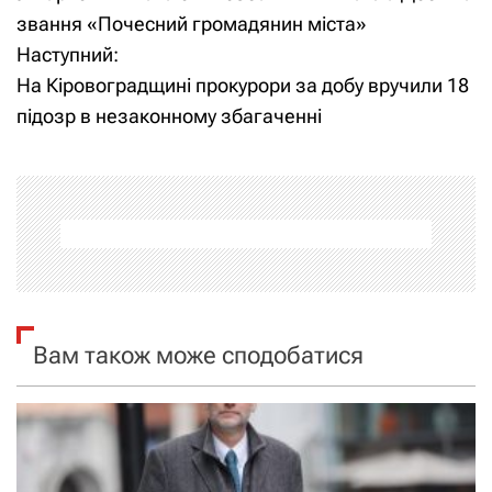
а
звання «Почесний громадянин міста»
Наступний:
в
На Кіровоградщині прокурори за добу вручили 18
і
підозр в незаконному збагаченні
г
а
ц
і
я
Вам також може сподобатися
з
а
п