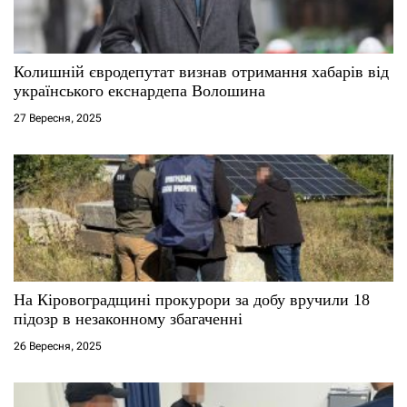
и
с
Колишній євродепутат визнав отримання хабарів від
українського екснардепа Волошина
і
27 Вересня, 2025
в
На Кіровоградщині прокурори за добу вручили 18
підозр в незаконному збагаченні
26 Вересня, 2025