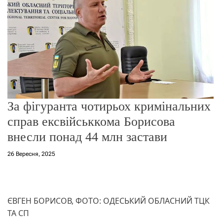
о
р
е
ж
и
м
у
За фігуранта чотирьох кримінальних
справ ексвійськкома Борисова
внесли понад 44 млн застави
26 Вересня, 2025
ЄВГЕН БОРИСОВ, ФОТО: ОДЕСЬКИЙ ОБЛАСНИЙ ТЦК
ТА СП