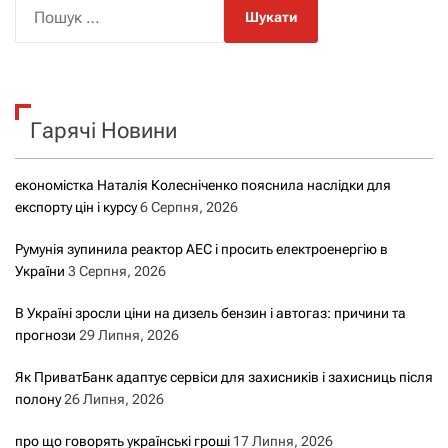
П
о
ш
у
к
Гарячі Новини
:
економістка Наталія Колесніченко пояснила наслідки для
експорту цін і курсу
6 Серпня, 2026
Румунія зупинила реактор АЕС і просить електроенергію в
України
3 Серпня, 2026
В Україні зросли ціни на дизель бензин і автогаз: причини та
прогнози
29 Липня, 2026
Як ПриватБанк адаптує сервіси для захисників і захисниць після
полону
26 Липня, 2026
про що говорять українські гроші
17 Липня, 2026