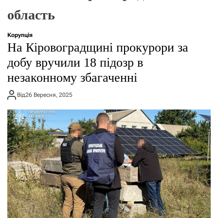
о
область
р
е
ж
Корупція
и
На Кіровоградщині прокурори за
м
у
добу вручили 18 підозр в
незаконному збагаченні
Від
26 Вересня, 2025