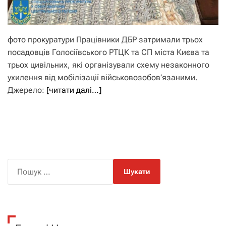
фото прокуратури Працівники ДБР затримали трьох
посадовців Голосіївського РТЦК та СП міста Києва та
трьох цивільних, які організували схему незаконного
ухилення від мобілізації військовозобов’язаними.
Джерело:
[читати далі…]
П
о
ш
у
к