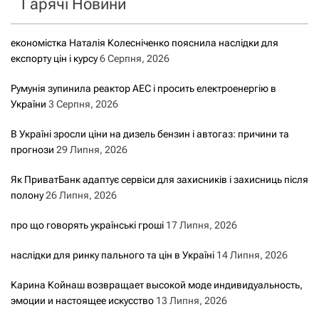
Гарячі Новини
:
економістка Наталія Колесніченко пояснила наслідки для
експорту цін і курсу
6 Серпня, 2026
Румунія зупинила реактор АЕС і просить електроенергію в
України
3 Серпня, 2026
В Україні зросли ціни на дизель бензин і автогаз: причини та
прогнози
29 Липня, 2026
Як ПриватБанк адаптує сервіси для захисників і захисниць після
полону
26 Липня, 2026
про що говорять українські гроші
17 Липня, 2026
наслідки для ринку пального та цін в Україні
14 Липня, 2026
Карина Койнаш возвращает высокой моде индивидуальность,
эмоции и настоящее искусство
13 Липня, 2026