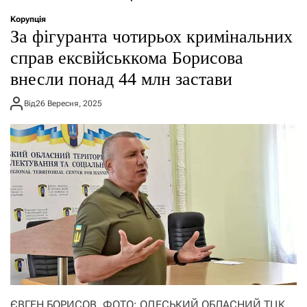
о
р
Корупція
е
За фігуранта чотирьох кримінальних
ж
и
справ ексвійськкома Борисова
м
внесли понад 44 млн застави
у
Від
26 Вересня, 2025
ЄВГЕН БОРИСОВ, ФОТО: ОДЕСЬКИЙ ОБЛАСНИЙ ТЦК