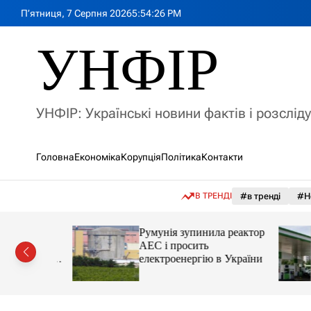
П
П’ятниця, 7 Серпня 2026
5
:
54
:
28
PM
е
р
УНФІР
е
й
т
и
УНФІР: Українські новини фактів і розслід
д
о
в
Головна
Економіка
Корупція
Політика
Контакти
м
і
с
В ТРЕНДІ
#в тренді
#Н
т
у
лія
Румунія зупинила реактор
яснила
АЕС і просить
орту цін і
електроенергію в України