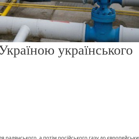
Україною українського
я радянського, а потім російського газу до європейськи