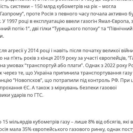
сть системи – 150 млрд кубометрів на рік – могла
Газпрому”, проте Росія з певного часу почала активно б
. У 1997 році в експлуатацію ввели газогін Ямал-Європа,
ний потік-1”, дві гілки “Турецького потоку” та “Північний
ли.
я агресії у 2014 році і навіть після початку великої війни
на п’ять років з кінця 2019 року за участі європейців, “
а умовах “транспортуй або плати”. Однак з 2022 року Ро
ік через те, що Україна припинила транспортування газу
анцію “Новопсков”, що потрапили під контроль РФ. При
прохання ЄС. А також з міркувань безпеки газової
ики ударів по ГТС.
 15 мільярдів кубометрів газу – лише 8% від обсягів, які 
Росія мала 35% європейського газового ринку, однак пос