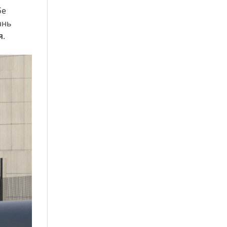
бе
ань
я
.