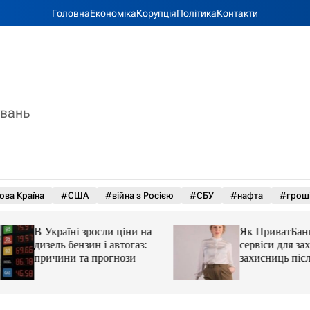
Головна
Економіка
Корупція
Політика
Контакти
увань
ова Країна
#США
#війна з Росією
#СБУ
#нафта
#грош
В Україні зросли ціни на
Як ПриватБанк а
дизель бензин і автогаз:
сервіси для захисн
причини та прогнози
захисниць після 