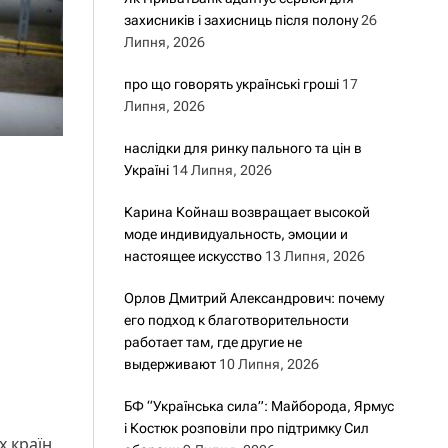
захисників і захисниць після полону
26
Липня, 2026
про що говорять українські гроші
17
Липня, 2026
наслідки для ринку пального та цін в
Україні
14 Липня, 2026
Карина Койнаш возвращает высокой
моде индивидуальность, эмоции и
настоящее искусство
13 Липня, 2026
Орлов Дмитрий Александрович: почему
его подход к благотворительности
работает там, где другие не
выдерживают
10 Липня, 2026
БФ “Українська сила”: Майборода, Ярмус
і Костюк розповіли про підтримку Сил
х країн