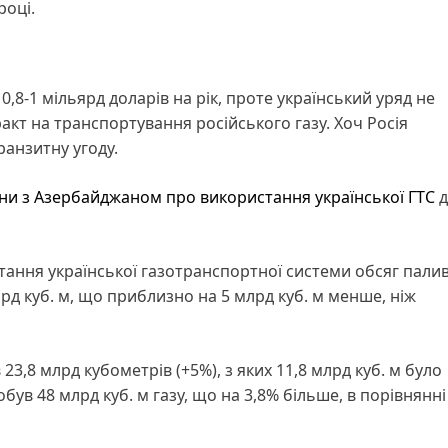
році.
0,8-1 мільярд доларів на рік, проте український уряд не
кт на транспортування російського газу. Хоч Росія
анзитну угоду.
и з Азербайджаном про використання української ГТС
д
тання української газотранспортної системи обсяг палив
д куб. м, що приблизно на 5 млрд куб. м менше, ніж
23,8 млрд кубометрів (+5%), з яких 11,8 млрд куб. м було
ув 48 млрд куб. м газу, що на 3,8% більше, в порівнянні