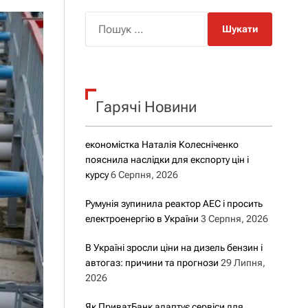
о
р
П
о
о
в
о
ш
г
у
о
р
к
е
Гарячі Новини
:
ж
и
м
у
економістка Наталія Колесніченко
пояснила наслідки для експорту цін і
курсу
6 Серпня, 2026
Румунія зупинила реактор АЕС і просить
електроенергію в України
3 Серпня, 2026
В Україні зросли ціни на дизель бензин і
автогаз: причини та прогнози
29 Липня,
2026
Як ПриватБанк адаптує сервіси для