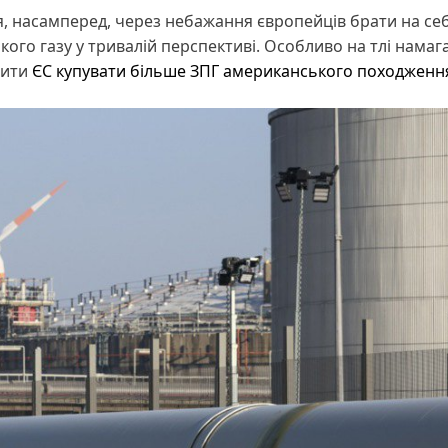
я, насамперед, через небажання європейців брати на се
кого газу у тривалій перспективі. Особливо на тлі намаг
сити
ЄС купувати більше ЗПГ американського походженн