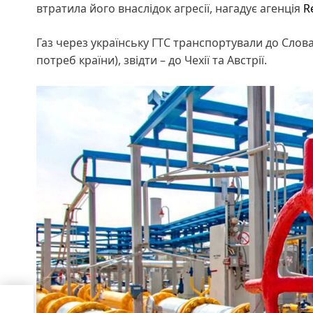
втратила його внаслідок агресії, нагадує агенція
R
Газ через українську ГТС транспортували до Слова
потреб країни), звідти – до Чехії та Австрії.
ого