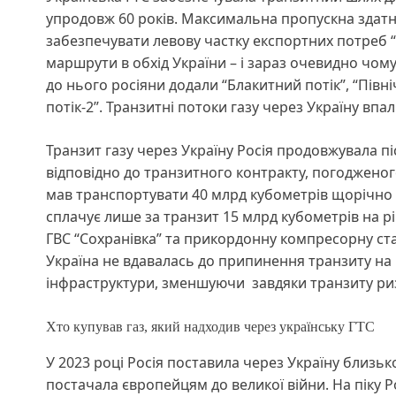
упродовж 60 років. Максимальна пропускна здатні
забезпечувати левову частку експортних потреб “
маршрути в обхід України – і зараз очевидно чому
до нього росіяни додали “Блакитний потік”, “Північ
потік-2”. Транзитні потоки газу через Україну впа
Транзит газу через Україну Росія продовжувала післ
відповідно до транзитного контракту, погодженого 
мав транспортувати 40 млрд кубометрів щорічно н
сплачує лише за транзит 15 млрд кубометрів на р
ГВС “Сохранівка” та прикордонну компресорну ст
Україна не вдавалась до припинення транзиту на 
інфраструктури, зменшуючи завдяки транзиту риз
Хто купував газ, який надходив через українську ГТС
У 2023 році Росія поставила через Україну близько
постачала європейцям до великої війни. На піку 