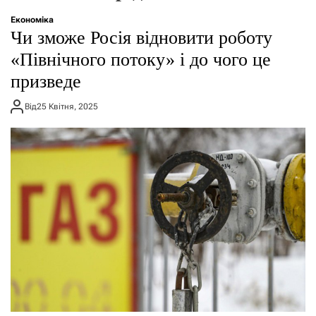
о
р
Економіка
е
Чи зможе Росія відновити роботу
ж
и
«Північного потоку» і до чого це
м
призведе
у
Від
25 Квітня, 2025