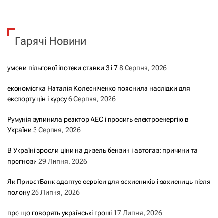
ш
у
к
Гарячі Новини
:
умови пільгової іпотеки ставки 3 і 7
8 Серпня, 2026
економістка Наталія Колесніченко пояснила наслідки для
експорту цін і курсу
6 Серпня, 2026
Румунія зупинила реактор АЕС і просить електроенергію в
України
3 Серпня, 2026
В Україні зросли ціни на дизель бензин і автогаз: причини та
прогнози
29 Липня, 2026
Як ПриватБанк адаптує сервіси для захисників і захисниць після
полону
26 Липня, 2026
про що говорять українські гроші
17 Липня, 2026