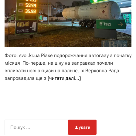
Фото: svoi.kr.ua Різке подорожчання автогазу з початку
місяця По-перше, на ціну на заправках почали
впливати нові акцизи на пальне. Їх Верховна Рада
запровадила ще з
[читати далі…]
П
о