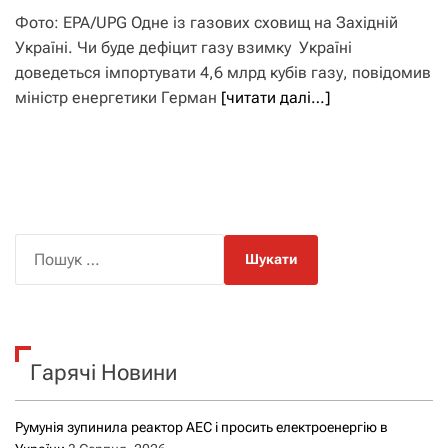
Фото: EPA/UPG Одне із газових сховищ на Західній
Україні. Чи буде дефіцит газу взимку Україні
доведеться імпортувати 4,6 млрд кубів газу, повідомив
міністр енергетики Герман
[читати далі…]
П
о
ш
у
к
Гарячі Новини
:
Румунія зупинила реактор АЕС і просить електроенергію в