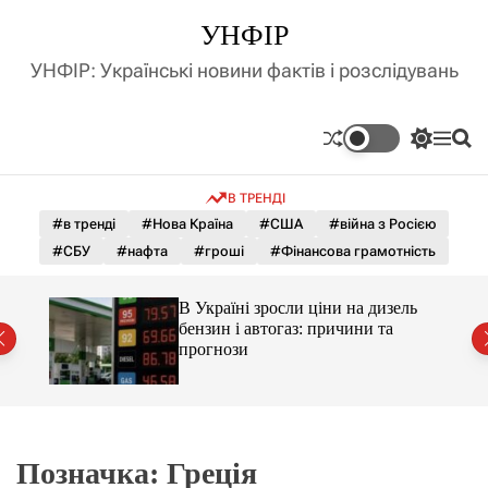
П
УНФІР
е
р
УНФІР: Українські новини фактів і розслідувань
е
й
т
П
М
П
и
е
е
о
д
р
н
ш
В ТРЕНДІ
е
ю
у
о
м
к
#в тренді
#Нова Країна
#США
#війна з Росією
в
и
м
#СБУ
#нафта
#гроші
#Фінансова грамотність
к
і
а
ч
с
С і
В Україні зросли ціни на дизель
к
т
раїни
бензин і автогаз: причини та
о
у
прогнози
л
ь
о
р
о
в
о
Позначка:
Греція
г