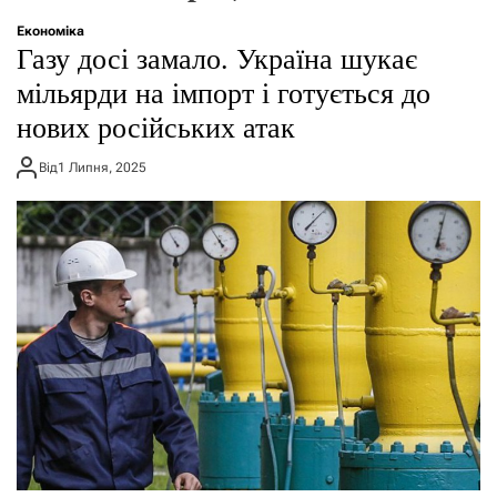
о
р
Економіка
е
Газу досі замало. Україна шукає
ж
и
мільярди на імпорт і готується до
м
нових російських атак
у
Від
1 Липня, 2025