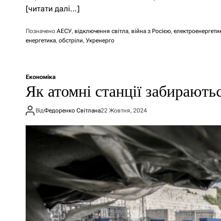
[читати далі…]
Позначено
АЕСУ
,
відключення світла
,
війна з Росією
,
електроенергети
енергетика
,
обстріли
,
Укренерго
Економіка
Як атомні станції забираютьс
Від
Федоренко Світлана
22 Жовтня, 2024