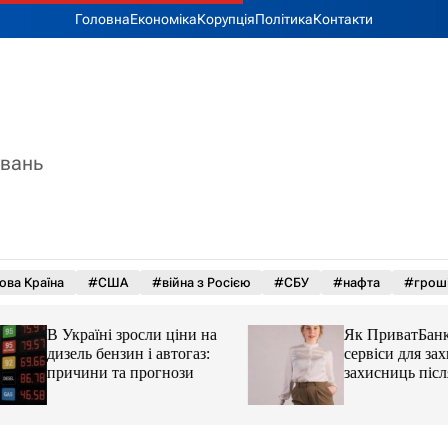
Головна
Економіка
Корупція
Політика
Контакти
увань
ова Країна
#США
#війна з Росією
#СБУ
#нафта
#грош
В Україні зросли ціни на
Як ПриватБанк а
дизель бензин і автогаз:
сервіси для захисн
причини та прогнози
захисниць після 