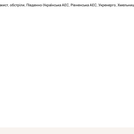
ахист
,
обстріли
,
Південно-Українська АЕС
,
Рівненська АЕС
,
Укренерго
,
Хмельниц