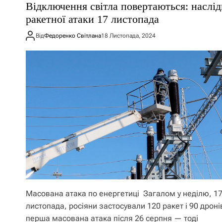
Відключення світла повертаються: наслі
ракетної атаки 17 листопада
Від
Федоренко Світлана
18 Листопада, 2024
Масована атака по енергетиці Загалом у неділю, 1
листопада, росіяни застосували 120 ракет і 90 дроні
перша масована атака після 26 серпня — тоді