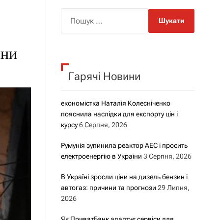
о
р
П
о
о
в
о
ш
г
ини
у
о
р
к
е
Гарячі Новини
:
ж
и
м
у
економістка Наталія Колесніченко
пояснила наслідки для експорту цін і
курсу
6 Серпня, 2026
Румунія зупинила реактор АЕС і просить
електроенергію в України
3 Серпня, 2026
В Україні зросли ціни на дизель бензин і
автогаз: причини та прогнози
29 Липня,
2026
Як ПриватБанк адаптує сервіси для