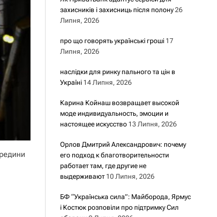
захисників і захисниць після полону
26
Липня, 2026
про що говорять українські гроші
17
Липня, 2026
наслідки для ринку пального та цін в
Україні
14 Липня, 2026
Карина Койнаш возвращает высокой
моде индивидуальность, эмоции и
настоящее искусство
13 Липня, 2026
Орлов Дмитрий Александрович: почему
ередини
его подход к благотворительности
работает там, где другие не
выдерживают
10 Липня, 2026
БФ “Українська сила”: Майборода, Ярмус
і Костюк розповіли про підтримку Сил