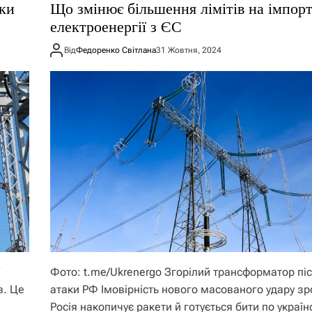
дки
Що змінює більшення лімітів на імпор
електроенергії з ЄС
Від
Федоренко Світлана
31 Жовтня, 2024
7
Фото: t.me/Ukrenergo Згорілий трансформатор пі
в. Це
атаки РФ Імовірність нового масованого удару з
Росія накопичує ракети й готується бити по україн