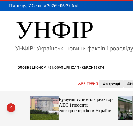
П
П’ятниця, 7 Серпня 2026
9
:
06
:
29
AM
е
р
УНФІР
е
й
т
и
УНФІР: Українські новини фактів і розслід
д
о
в
Головна
Економіка
Корупція
Політика
Контакти
м
і
с
В ТРЕНДІ
#в тренді
#Н
т
у
лія
Румунія зупинила реактор
яснила
АЕС і просить
орту цін і
електроенергію в України