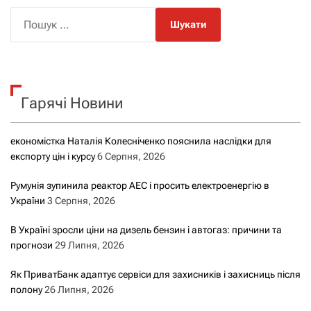
П
о
ш
у
к
Гарячі Новини
:
економістка Наталія Колесніченко пояснила наслідки для
експорту цін і курсу
6 Серпня, 2026
Румунія зупинила реактор АЕС і просить електроенергію в
України
3 Серпня, 2026
В Україні зросли ціни на дизель бензин і автогаз: причини та
прогнози
29 Липня, 2026
Як ПриватБанк адаптує сервіси для захисників і захисниць після
полону
26 Липня, 2026