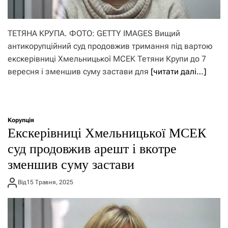
ТЕТЯНА КРУПА. ФОТО: GETTY IMAGES Вищий
антикорупційний суд продовжив тримання під вартою
екскерівниці Хмельницької МСЕК Тетяни Крупи до 7
вересня і зменшив суму застави для
[читати далі…]
Корупція
Екскерівниці Хмельницької МСЕК
суд продовжив арешт і вкотре
зменшив суму застави
Від
15 Травня, 2025