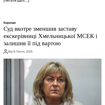
[читати далі…]
Корупція
Суд вкотре зменшив заставу
екскерівниці Хмельницької МСЕК і
залишив її під вартою
Від
10 Липня, 2025