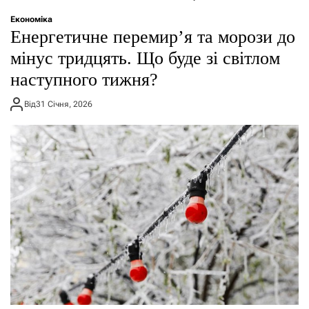
о
р
Економіка
е
Енергетичне перемир’я та морози до
ж
и
мінус тридцять. Що буде зі світлом
м
наступного тижня?
у
Від
31 Січня, 2026