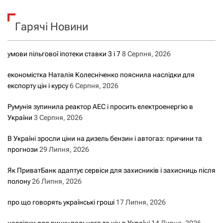
у
к
Гарячі Новини
:
умови пільгової іпотеки ставки 3 і 7
8 Серпня, 2026
економістка Наталія Колесніченко пояснила наслідки для
експорту цін і курсу
6 Серпня, 2026
Румунія зупинила реактор АЕС і просить електроенергію в
України
3 Серпня, 2026
В Україні зросли ціни на дизель бензин і автогаз: причини та
прогнози
29 Липня, 2026
Як ПриватБанк адаптує сервіси для захисників і захисниць після
полону
26 Липня, 2026
про що говорять українські гроші
17 Липня, 2026
наслідки для ринку пального та цін в Україні
14 Липня, 2026