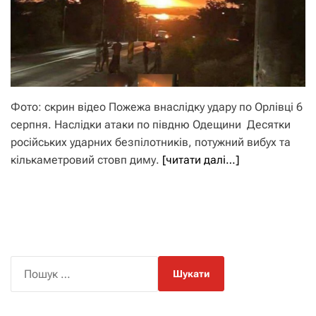
Фото: скрин відео Пожежа внаслідку удару по Орлівці 6
серпня. Наслідки атаки по півдню Одещини Десятки
російських ударних безпілотників, потужний вибух та
кількаметровий стовп диму.
[читати далі…]
П
о
ш