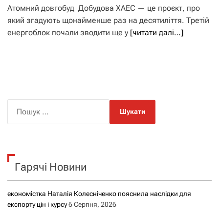
Атомний довгобуд Добудова ХАЕС — це проєкт, про
який згадують щонайменше раз на десятиліття. Третій
енергоблок почали зводити ще у
[читати далі…]
П
о
ш
у
к
Гарячі Новини
:
економістка Наталія Колесніченко пояснила наслідки для
експорту цін і курсу
6 Серпня, 2026