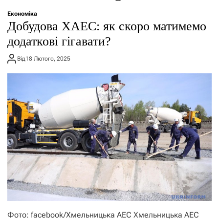
о
р
Економіка
е
Добудова ХАЕС: як скоро матимемо
ж
и
додаткові гігавати?
м
у
Від
18 Лютого, 2025
Фото: facebook/Хмельницька АЕС Хмельницька АЕС