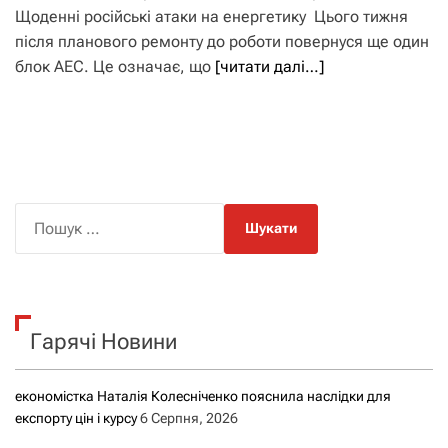
Щоденні російські атаки на енергетику Цього тижня
після планового ремонту до роботи повернуся ще один
блок АЕС. Це означає, що
[читати далі…]
П
о
ш
у
к
Гарячі Новини
:
економістка Наталія Колесніченко пояснила наслідки для
експорту цін і курсу
6 Серпня, 2026