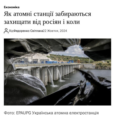
о
р
Економіка
е
Як атомні станції забираються
ж
и
захищати від росіян і коли
м
у
Від
Федоренко Світлана
22 Жовтня, 2024
Фото: EPAUPG Українська атомна електростанція