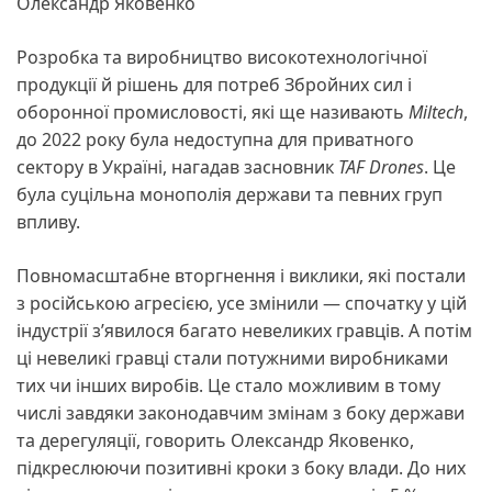
Олександр Яковенко
Розробка та виробництво високотехнологічної
продукції й рішень для потреб Збройних сил і
оборонної промисловості, які ще називають
Miltech
,
до 2022 року була недоступна для приватного
сектору в Україні, нагадав засновник
TAF Drones
. Це
була суцільна монополія держави та певних груп
впливу.
Повномасштабне вторгнення і виклики, які постали
з російською агресією, усе змінили — спочатку у цій
індустрії з’явилося багато невеликих гравців. А потім
ці невеликі гравці стали потужними виробниками
тих чи інших виробів. Це стало можливим в тому
числі завдяки законодавчим змінам з боку держави
та дерегуляції, говорить Олександр Яковенко,
підкреслюючи позитивні кроки з боку влади. До них