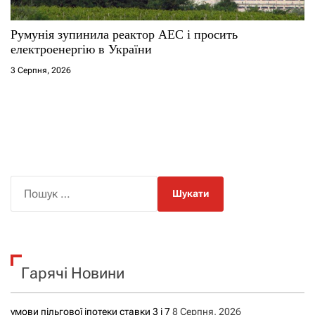
Румунія зупинила реактор АЕС і просить
електроенергію в України
3 Серпня, 2026
П
о
ш
у
к
Гарячі Новини
:
умови пільгової іпотеки ставки 3 і 7
8 Серпня, 2026