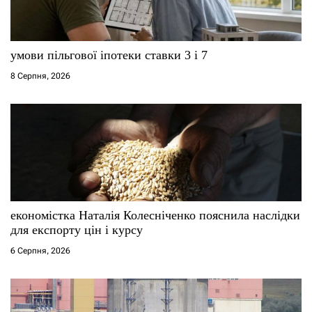
и
с
умови пільгової іпотеки ставки 3 і 7
8 Серпня, 2026
і
в
економістка Наталія Колесніченко пояснила наслідки
для експорту цін і курсу
6 Серпня, 2026