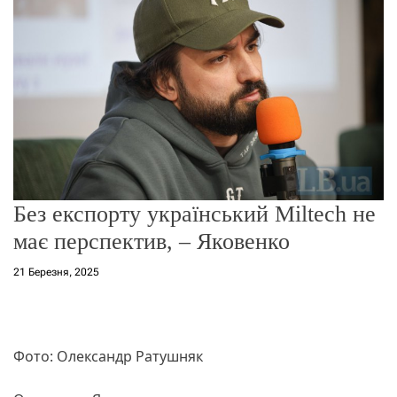
о
р
е
ж
и
м
у
Без експорту український Miltech не
має перспектив, – Яковенко
21 Березня, 2025
Фото: Олександр Ратушняк