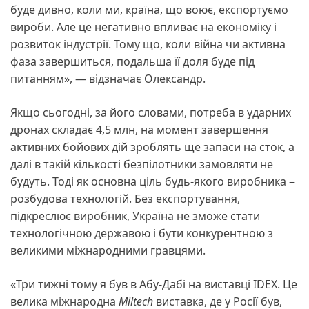
буде дивно, коли ми, країна, що воює, експортуємо
вироби. Але це негативно впливає на економіку і
розвиток індустрії. Тому що, коли війна чи активна
фаза завершиться, подальша її доля буде під
питанням», — відзначає Олександр.
Якщо сьогодні, за його словами, потреба в ударних
дронах складає 4,5 млн, на момент завершення
активних бойових дій зроблять ще запаси на сток, а
далі в такій кількості безпілотники замовляти не
будуть. Тоді як основна ціль будь-якого виробника –
розбудова технологій. Без експортування,
підкреслює виробник, Україна не зможе стати
технологічною державою і бути конкурентною з
великими міжнародними гравцями.
«Три тижні тому я був в Абу-Дабі на виставці IDEX. Це
велика міжнародна
Miltech
виставка, де у Росії був,