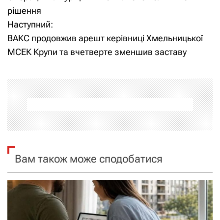
а
рішення
Наступний:
в
ВАКС продовжив арешт керівниці Хмельницької
і
МСЕК Крупи та вчетверте зменшив заставу
г
а
ц
і
я
Вам також може сподобатися
з
а
п