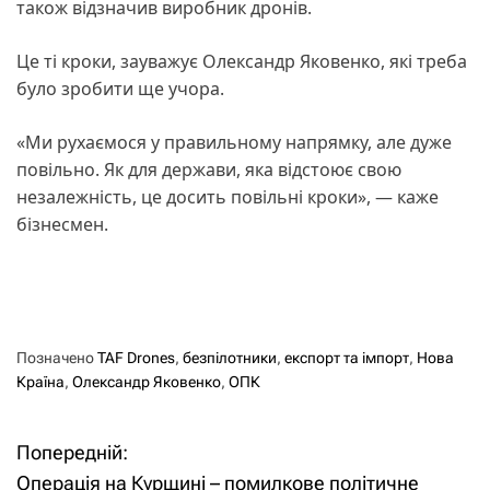
також відзначив виробник дронів.
Це ті кроки, зауважує Олександр Яковенко, які треба
було зробити ще учора.
«Ми рухаємося у правильному напрямку, але дуже
повільно. Як для держави, яка відстоює свою
незалежність, це досить повільні кроки», — каже
бізнесмен.
Позначено
TAF Drones
,
безпілотники
,
експорт та імпорт
,
Нова
Країна
,
Олександр Яковенко
,
ОПК
Попередній:
Н
Операція на Курщині – помилкове політичне