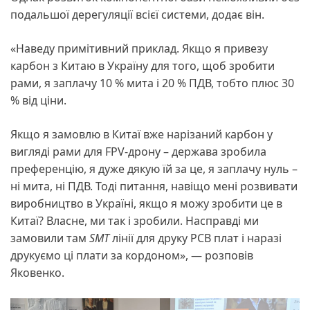
подальшої дерегуляції всієї системи, додає він.
«Наведу примітивний приклад. Якщо я привезу
карбон з Китаю в Україну для того, щоб зробити
рами, я заплачу 10 % мита і 20 % ПДВ, тобто плюс 30
% від ціни.
Якщо я замовлю в Китаї вже нарізаний карбон у
вигляді рами для FPV-дрону – держава зробила
преференцію, я дуже дякую їй за це, я заплачу нуль –
ні мита, ні ПДВ. Тоді питання, навіщо мені розвивати
виробництво в Україні, якщо я можу зробити це в
Китаї? Власне, ми так і зробили. Насправді ми
замовили там
SMT
лінії для друку PCB плат і наразі
друкуємо ці плати за кордоном», — розповів
Яковенко.