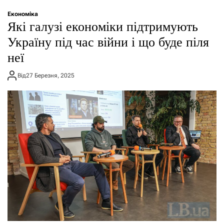
о
р
Економіка
е
Які галузі економіки підтримують
ж
и
Україну під час війни і що буде піля
м
неї
у
Від
27 Березня, 2025