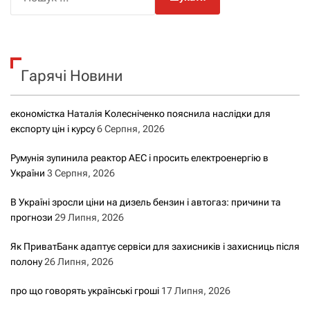
о
ш
у
к
Гарячі Новини
:
економістка Наталія Колесніченко пояснила наслідки для
експорту цін і курсу
6 Серпня, 2026
Румунія зупинила реактор АЕС і просить електроенергію в
України
3 Серпня, 2026
В Україні зросли ціни на дизель бензин і автогаз: причини та
прогнози
29 Липня, 2026
Як ПриватБанк адаптує сервіси для захисників і захисниць після
полону
26 Липня, 2026
про що говорять українські гроші
17 Липня, 2026