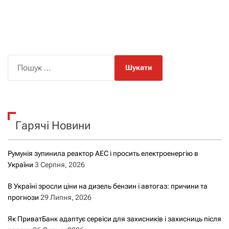
в
і
г
П
о
а
ш
ц
у
к
і
Гарячі Новини
:
я
Румунія зупинила реактор АЕС і просить електроенергію в
з
України
3 Серпня, 2026
а
В Україні зросли ціни на дизель бензин і автогаз: причини та
прогнози
29 Липня, 2026
з
Як ПриватБанк адаптує сервіси для захисників і захисниць після