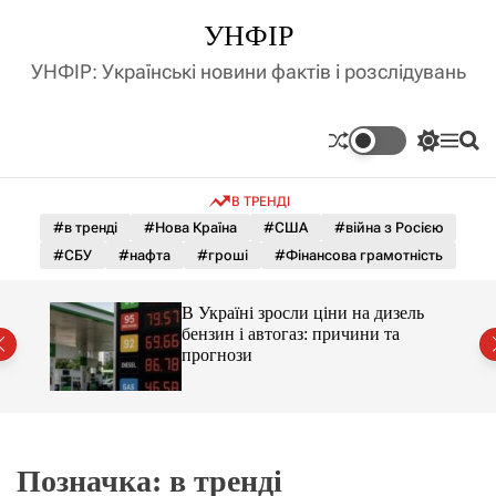
П
УНФІР
е
р
УНФІР: Українські новини фактів і розслідувань
е
й
т
П
М
П
и
е
е
о
д
р
н
ш
В ТРЕНДІ
е
ю
у
о
м
к
#в тренді
#Нова Країна
#США
#війна з Росією
в
и
м
#СБУ
#нафта
#гроші
#Фінансова грамотність
к
і
а
ч
с
С і
В Україні зросли ціни на дизель
к
т
раїни
бензин і автогаз: причини та
о
у
прогнози
л
ь
о
р
о
в
о
Позначка:
в тренді
г