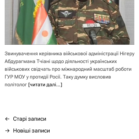
Звинувачення керівника військової адміністрації Нігеру
Абдурагмана Тчіані щодо діяльності українських
військових свідчать про міжнародний масштаб роботи
ГУР МОУ у протидії Росії. Таку думку висловив
політолог
[читати далі…]
←
Старі записи
Н
→
Новіші записи
а