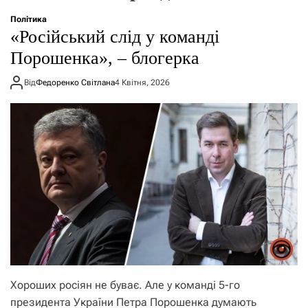
о
р
Політика
е
«Російський слід у команді
ж
и
Порошенка», – блогерка
м
у
Від
Федоренко Світлана
4 Квітня, 2026
Хороших росіян не буває. Але у команді 5-го
президента України Петра Порошенка думають