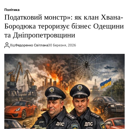
Політика
Податковий монстр»: як клан Хвана-
Бородюка тероризує бізнес Одещини
та Дніпропетровщини
Від
Федоренко Світлана
30 Березня, 2026