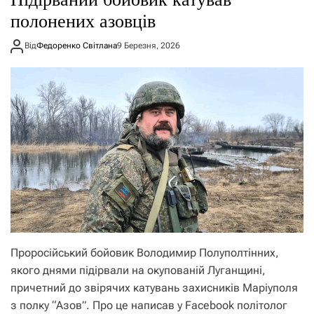
полонених азовців
Від
Федоренко Світлана
9 Березня, 2026
Проросійський бойовик Володимир Полуполтінних,
якого днями підірвали на окупованій Луганщині,
причетний до звірячих катувань захисників Маріуполя
з полку “Азов”. Про це написав у Facebook політолог