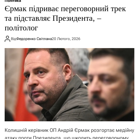
Політика
Єрмак підриває переговорний трек
та підставляє Президента, –
політолог
Від
Федоренко Світлана
20 Лютого, 2026
Колишній керівник ОП Андрій Єрмак розгортає медійну
атаку проти Президента, що шкодить переговорному