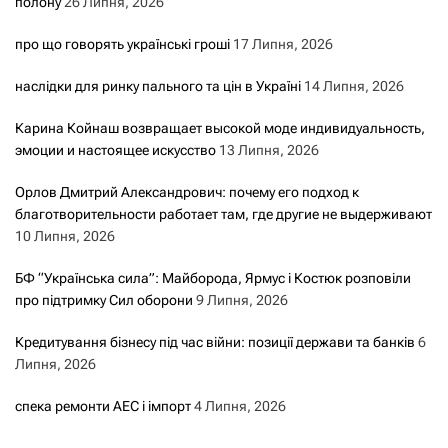
а
полону
26 Липня, 2026
про що говорять українські гроші
17 Липня, 2026
п
наслідки для ринку пального та цін в Україні
14 Липня, 2026
и
Карина Койнаш возвращает высокой моде индивидуальность,
с
эмоции и настоящее искусство
13 Липня, 2026
а
Орлов Дмитрий Александрович: почему его подход к
благотворительности работает там, где другие не выдерживают
м
10 Липня, 2026
и
БФ “Українська сила”: Майборода, Ярмус і Костюк розповіли
про підтримку Сил оборони
9 Липня, 2026
Кредитування бізнесу під час війни: позиції держави та банків
6
Липня, 2026
спека ремонти АЕС і імпорт
4 Липня, 2026