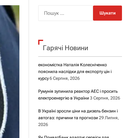
о
р
П
о
о
в
о
ш
г
у
о
р
к
е
Гарячі Новини
:
ж
и
м
у
економістка Наталія Колесніченко
пояснила наслідки для експорту цін і
курсу
6 Серпня, 2026
Румунія зупинила реактор АЕС і просить
електроенергію в України
3 Серпня, 2026
В Україні зросли ціни на дизель бензин і
автогаз: причини та прогнози
29 Липня,
2026
Як ПриватБанк адаптує сервіси для