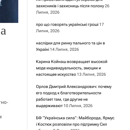
захисників і захисниць після полону
26
Липня, 2026
про що говорять українські гроші
17
на
Липня, 2026
наслідки для ринку пального та цін в
Україні
14 Липня, 2026
Карина Койнаш возвращает высокой
моде индивидуальность, эмоции и
настоящее искусство
13 Липня, 2026
Орлов Дмитрий Александрович: почему
его подход к благотворительности
работает там, где другие не
тно-
выдерживают
10 Липня, 2026
м
БФ “Українська сила”: Майборода, Ярмус
і Костюк розповіли про підтримку Сил