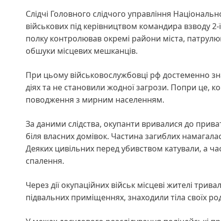
Слідчі Головного слідчого управління Національно
військових під керівництвом командира взводу 2
полку контролював окремі райони міста, патрулю
обшуки місцевих мешканців.
При цьому військовослужбовці рф достеменно знал
діях та не становили жодної загрози. Попри це, 
поводження з мирним населенням.
За даними слідства, окупанти вривалися до прива
біля власних домівок. Частина загиблих намагалася
Деяких цивільних перед убивством катували, а ча
спалення.
Через дії окупаційних військ місцеві жителі трив
підвальних приміщеннях, знаходили тіла своїх родич