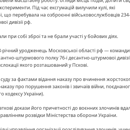
вели масштабну роботу: огляди місць подій, допити свід
ксперименти. Під час ексгумацій вилучили кулі, які
ої, що перебувала на озброєнні військовослужбовців 234
ої дивізії рф.
и при собі зброї та не брали участі у бойових діях.
28-річний уродженець Московської області рф — команд
сантно-штурмового полку 76-ї десантно-штурмової дивізі
ислокації якого розташований у Пскові.
суду за фактами відання наказу про вчинення жорстоко
аказу про порушення законів і звичаїв війни, поєднаног
о кодексу України).
ткові докази його причетності до воєнних злочинів вда
правлінням розвідки Міністерства оборони України.
дчі управління організації розслідування злочинів, учин