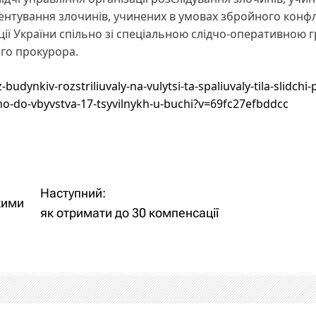
ентування злочинів, учинених в умовах збройного конфл
ції України спільно зі спеціальною слідчо-оперативною 
го прокурора.
udynkiv-rozstriliuvaly-na-vulytsi-ta-spaliuvaly-tila-slidchi-po
o-do-vbyvstva-17-tsyvilnykh-u-buchi?v=69fc27efbddcc
Наступний:
кими
як отримати до 30 компенсації