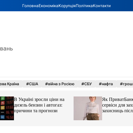
Головна
Економіка
Корупція
Політика
Контакти
увань
ова Країна
#США
#війна з Росією
#СБУ
#нафта
#грош
В Україні зросли ціни на
Як ПриватБанк а
дизель бензин і автогаз:
сервіси для захисн
причини та прогнози
захисниць після 