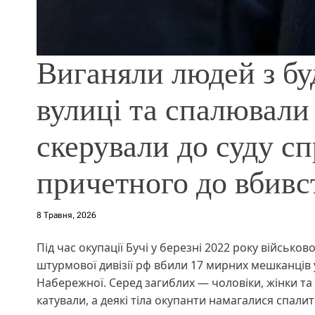
Виганяли людей з бу
вулиці та спалювали т
скерували до суду с
причетного до вбивст
8 Травня, 2026
Під час окупації Бучі у березні 2022 року військо
штурмової дивізії рф вбили 17 мирних мешканців 
Набережної. Серед загиблих — чоловіки, жінки та
катували, а деякі тіла окупанти намагалися спали