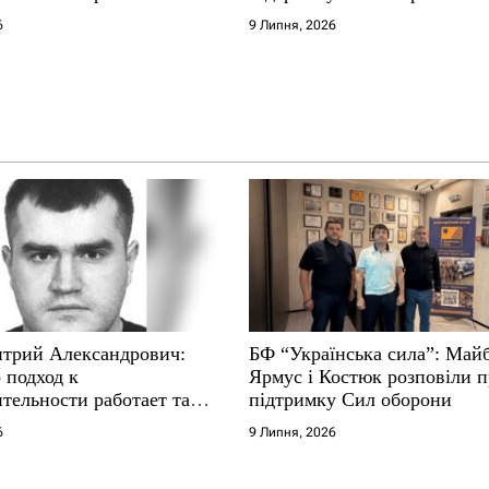
е не выдерживают
6
9 Липня, 2026
трий Александрович:
БФ “Українська сила”: Май
 подход к
Ярмус і Костюк розповіли 
тельности работает там,
підтримку Сил оборони
е не выдерживают
6
9 Липня, 2026