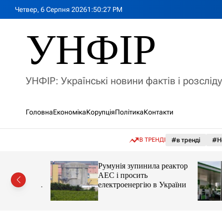
П
Четвер, 6 Серпня 2026
1
:
50
:
29
PM
е
р
УНФІР
е
й
т
и
УНФІР: Українські новини фактів і розслід
д
о
в
Головна
Економіка
Корупція
Політика
Контакти
м
і
с
В ТРЕНДІ
#в тренді
#Н
т
у
лія
Румунія зупинила реактор
яснила
АЕС і просить
орту цін і
електроенергію в України