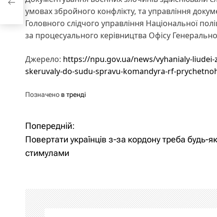
умовах збройного конфлікту, та управління докум
Головного слідчого управління Національної полі
за процесуального керівництва Офісу Генерально
Джерело:
https://npu.gov.ua/news/vyhanialy-liudei-z-b
skeruvaly-do-sudu-spravu-komandyra-rf-prychetnoh
Позначено
в тренді
Попередній:
Н
Повертати українців з-за кордону треба будь-я
а
стимулами
в
і
г