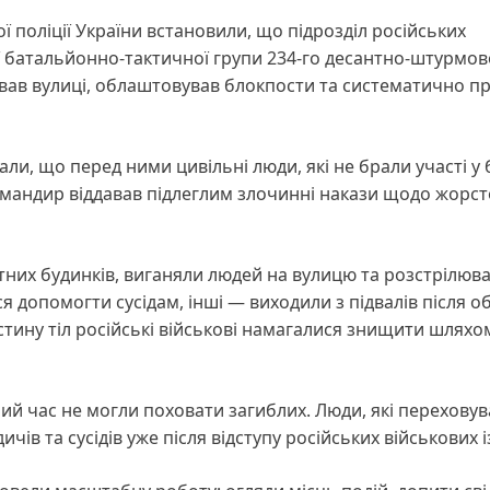
ї поліції України встановили, що підрозділ російських
-ї батальйонно-тактичної групи 234-го десантно-штурмов
вав вулиці, облаштовував блокпости та систематично п
и, що перед ними цивільні люди, які не брали участі у
командир віддавав підлеглим злочинні накази щодо жорс
тних будинків, виганяли людей на вулицю та розстрілюва
 допомогти сусідам, інші — виходили з підвалів після об
стину тіл російські військові намагалися знищити шляхо
алий час не могли поховати загиблих. Люди, які переховув
ів та сусідів уже після відступу російських військових із