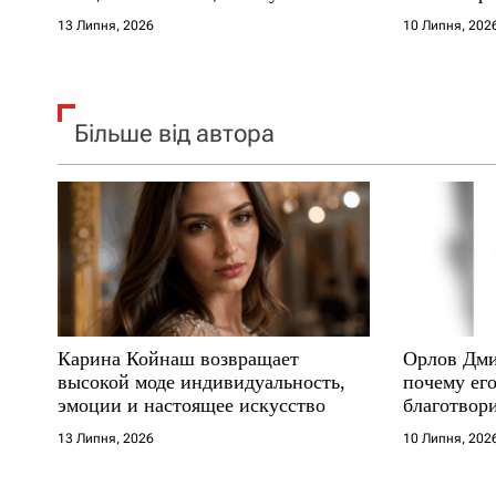
в
где други
13 Липня, 2026
10 Липня, 202
Більше від автора
Карина Койнаш возвращает
Орлов Дми
высокой моде индивидуальность,
почему его
эмоции и настоящее искусство
благотвори
где други
13 Липня, 2026
10 Липня, 202