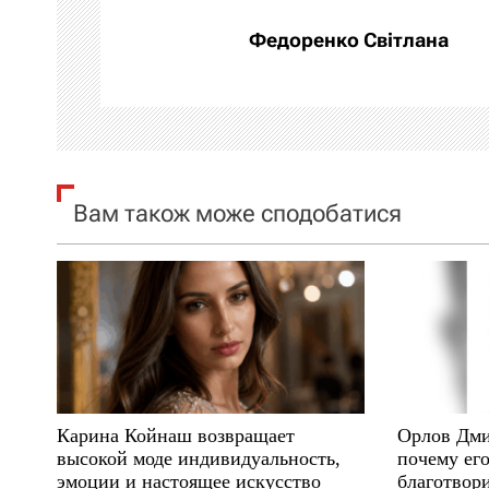
а
Федоренко Світлана
ц
і
я
Вам також може сподобатися
з
а
п
и
с
Карина Койнаш возвращает
Орлов Дми
і
высокой моде индивидуальность,
почему его
эмоции и настоящее искусство
благотвори