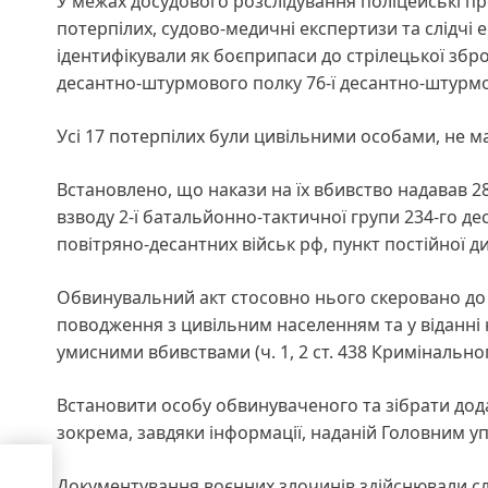
У межах досудового розслідування поліцейські про
потерпілих, судово-медичні експертизи та слідчі е
ідентифікували як боєприпаси до стрілецької збр
десантно-штурмового полку 76-ї десантно-штурмов
Усі 17 потерпілих були цивільними особами, не мал
Встановлено, що накази на їх вбивство надавав 
взводу 2-ї батальйонно-тактичної групи 234-го де
повітряно-десантних військ рф, пункт постійної д
Обвинувальний акт стосовно нього скеровано до 
поводження з цивільним населенням та у віданні н
умисними вбивствами (ч. 1, 2 ст. 438 Кримінальног
Встановити особу обвинуваченого та зібрати дода
зокрема, завдяки інформації, наданій Головним у
ну
Документування воєнних злочинів здійснювали слі