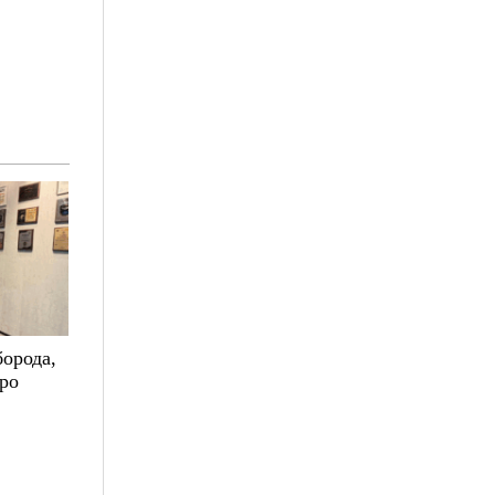
борода,
про