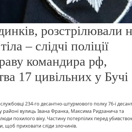
динків, розстрілювали 
іла – слідчі поліції
праву командира рф,
ва 17 цивільних у Бучі
вослужбовці 234-го десантно-штурмового полку 76-ї десан
у районі вулиць Івана Франка, Максима Ридзанича та
 люди похилого віку. Частину потерпілих перед убивство
ти, щоб приховати сліди злочинів.